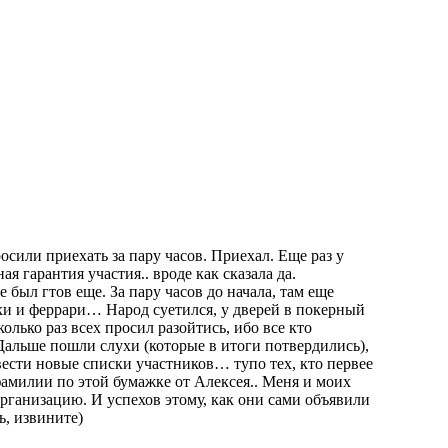
осили приехать за пару часов. Приехал. Еще раз у
я гарантия участия.. вроде как сказала да.
 был гтов еще. За пару часов до начала, там еще
ски и феррари… Народ суетился, у дверей в покерный
олько раз всех просил разойтись, ибо все кто
Дальше пошли слухи (которые в итоги потвердились),
вести новые списки участников… тупо тех, кто первее
 фамилии по этой бумажке от Алексея.. Меня и моих
организацию. И успехов этому, как они сами объявили
, извините)