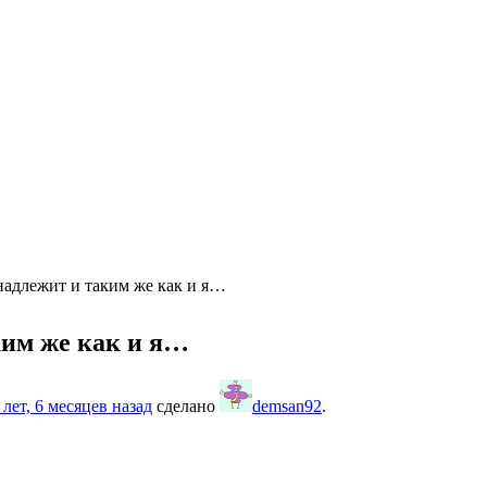
надлежит и таким же как и я…
ким же как и я…
 лет, 6 месяцев назад
сделано
demsan92
.