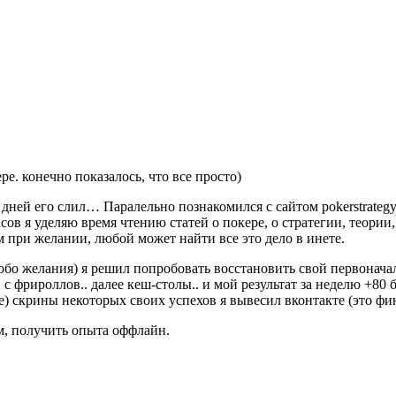
е. конечно показалось, что все просто)
 дней его слил… Паралельно познакомился с сайтом pokerstrategy
асов я уделяю время чтению статей о покере, о стратегии, теории
при желании, любой может найти все это дело в инете.
особо желания) я решил попробовать восстановить свой первона
 с фрироллов.. далее кеш-столы.. и мой результат за неделю +80
кере) скрины некоторых своих успехов я вывесил вконтакте (это 
м, получить опыта оффлайн.