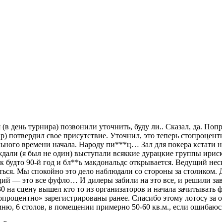
в день турнира) позвонили уточнить, буду ли.. Сказал, да. Попр
) потвердил свое присутствие. Уточнил, это теперь стопроцентна
ьного времени начала. Народу пи***ц… Зал для покера кстати не
 ждали (я был не один) выступали всяккие дурацкие группы ири
ак будто 90-й год и бл**ь макдональдс открывается. Ведущий неск
ться. Мы спокойно это дело наблюдали со стороны за столиком. 
ций — это все фуфло… И дилеры забили на это все, и решили за
0.30 на сцену вышел кто то из организаторов и начала зачитывать
опроцентно» зарегистрированы ранее. Спасибо этому лотосу за 
ю, 6 столов, в помещении примерно 50-60 кв.м., если ошибаюсь