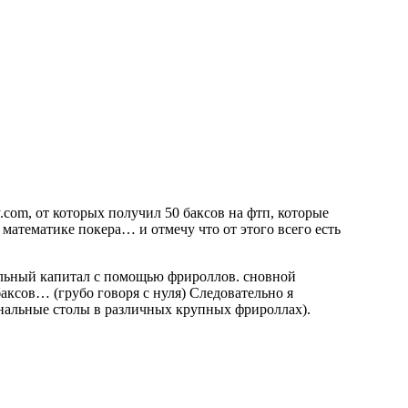
.com, от которых получил 50 баксов на фтп, которые
, математике покера… и отмечу что от этого всего есть
чальный капитал с помощью фрироллов. сновной
 баксов… (грубо говоря с нуля) Следовательно я
финальные столы в различных крупных фрироллах).