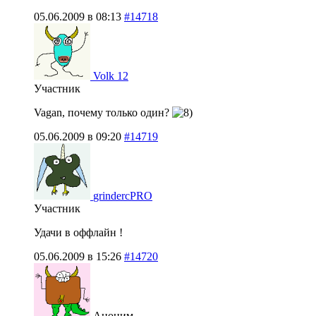
05.06.2009 в 08:13
#14718
Volk 12
Участник
Vagan, почему только один?
05.06.2009 в 09:20
#14719
grindercPRO
Участник
Удачи в оффлайн !
05.06.2009 в 15:26
#14720
Аноним