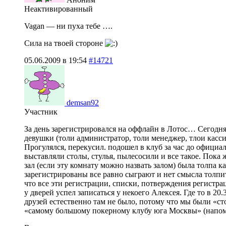
Неактивированный
Vagan — ни пуха тебе ….
Сила на твоей стороне
05.06.2009 в 19:54
#14721
demsan92
Участник
За день зарегистрировался на оффлайн в Лотос… Сегодня (
девушки (толи администратор, толи менеджер, тлои кассир
Прогулялся, перекусил. подошел в клуб за час до официал
выставляли столы, стулья, пылесосили и все такое. Пока
зал (если эту комнату можно назвать залом) была толпа к
зарегистрированы все равно сыграют и нет смысла толпи
что все эти регистрации, списки, потверждения регистра
у дверей успел записаться у некоего Алексея. Где то в 2
друзей естественно там не было, потому что мы были «ст
«самому большому покерному клубу юга Москвы» (напомн