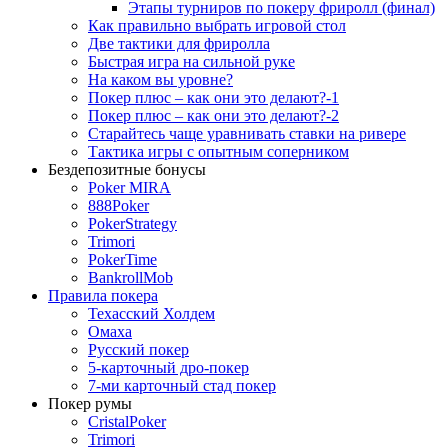
Этапы турниров по покеру фриролл (финал)
Как правильно выбрать игровой стол
Две тактики для фриролла
Быстрая игра на сильной руке
На каком вы уровне?
Покер плюс – как они это делают?-1
Покер плюс – как они это делают?-2
Старайтесь чаще уравнивать ставки на ривере
Тактика игры с опытным соперником
Бездепозитные бонусы
Poker MIRA
888Poker
PokerStrategy
Trimori
PokerTime
BankrollMob
Правила покера
Техасский Холдем
Омаха
Русский покер
5-карточный дро-покер
7-ми карточный стад покер
Покер румы
CristalPoker
Trimori