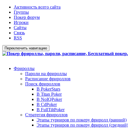
Активность всего сайта
Группы
Покер форум
Игроки
Сайты
Связь
RSS
Переключить навигацию
Фрироллы
Пароли на фрироллы
Расписание фрироллов
Поиск фрироллов
В PokerStars
В Titan Poker
В NoIQPoker
В CdPoker
В FullTiltPoker
Стратегия фрироллов
Этапы турниров по покеру фриролл (ранний)
Этапы турниров по покеру фриролл (средний