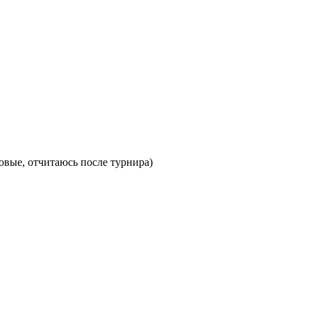
зовые, отчитаюсь после турнира)