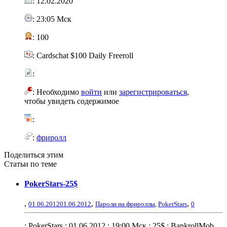
: 12.02.2020
: 23:05 Мск
: 100
: Cardschat $100 Daily Freeroll
:
: Необходимо
войти
или
зарегистрироваться
,
чтобы увидеть содержимое
:
:
фриролл
Поделиться этим
Cтатьи по теме
PokerStars-25$
,
,
,
01.06.2012
01.06.2012
Пароли на фрироллы
,
PokerStars
0
: PokerStars : 01.06.2012 : 19:00 Мск : 25$ : BankrollMob