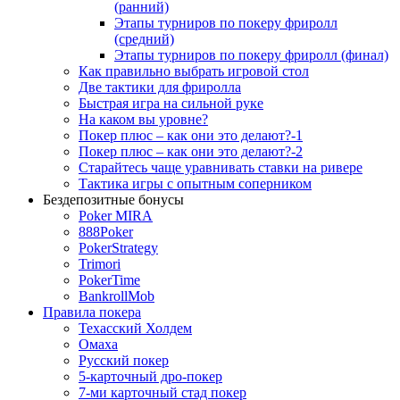
(ранний)
Этапы турниров по покеру фриролл
(средний)
Этапы турниров по покеру фриролл (финал)
Как правильно выбрать игровой стол
Две тактики для фриролла
Быстрая игра на сильной руке
На каком вы уровне?
Покер плюс – как они это делают?-1
Покер плюс – как они это делают?-2
Старайтесь чаще уравнивать ставки на ривере
Тактика игры с опытным соперником
Бездепозитные бонусы
Poker MIRA
888Poker
PokerStrategy
Trimori
PokerTime
BankrollMob
Правила покера
Техасский Холдем
Омаха
Русский покер
5-карточный дро-покер
7-ми карточный стад покер