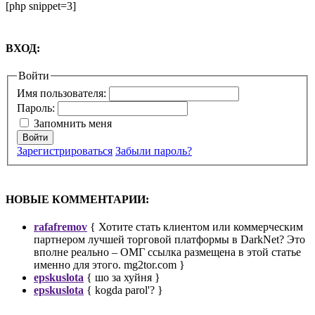
[php snippet=3]
ВХОД:
Войти
Имя пользователя:
Пароль:
Запомнить меня
Войти
Зарегистрироваться
Забыли пароль?
НОВЫЕ КОММЕНТАРИИ:
rafafremov
{ Хотите стать клиентом или коммерческим
партнером лучшей торговой платформы в DarkNet? Это
вполне реально – ОМГ ссылка размещена в этой статье
именно для этого. mg2tor.com }
epskuslota
{ шо за хуйня }
epskuslota
{ kogda parol'? }