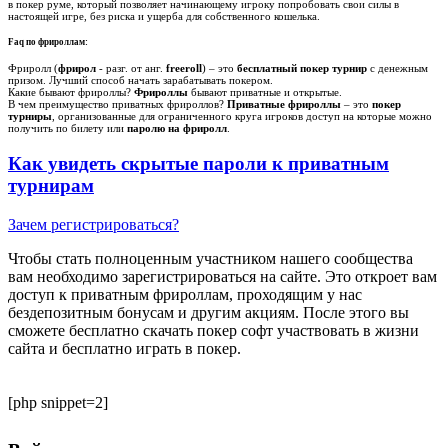
в покер руме, который позволяет начинающему игроку попробовать свои силы в
настоящей игре, без риска и ущерба для собственного кошелька.
Faq по фрироллам:
Фриролл (
фрирол
- разг. от анг.
freeroll
) – это
бесплатный покер турнир
с денежным
призом. Лучший способ начать зарабатывать покером.
Какие бывают фрироллы?
Фрироллы
бывают приватные и открытые.
В чем преимущество приватных фрироллов?
Приватные фрироллы
– это
покер
турниры
, организованные для ограниченного круга игроков доступ на которые можно
получить по билету или
паролю на фриролл
.
Как увидеть скрытые пароли к приватным
турнирам
Зачем регистрироваться?
Чтобы стать полноценным участником нашего сообщества
вам необходимо зарегистрироваться на сайте. Это откроет вам
доступ к приватным фрироллам, проходящим у нас
бездепозитным бонусам и другим акциям. После этого вы
сможете бесплатно скачать покер софт участвовать в жизни
сайта и бесплатно играть в покер.
[php snippet=2]