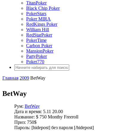
TitanPoker
Black Chip Poker
PokerStars
Poker MIRA
RedKings Poker
William Hill
RedStarPoker
PokerTime
Carbon Poker
MansionPoker
PartyPoker
Poker770
Главная
2009
BetWay
BetWay
Рум:
BetWay
Дата и время: 5.11 20.00
Название: $ 750 Monthy Freeroll
Приз: 750$
Пароль: [hidepost] без пароля [/hidepost]