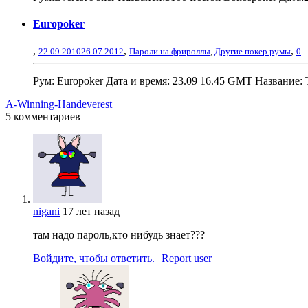
Europoker
,
,
,
22.09.2010
26.07.2012
Пароли на фрироллы
,
Другие покер румы
0
Рум: Europoker Дата и время: 23.09 16.45 GMT Название: Th
A-Winning-Hand
everest
5 комментариев
nigani
17 лет назад
там надо пароль,кто нибудь знает???
Войдите, чтобы ответить.
Report user