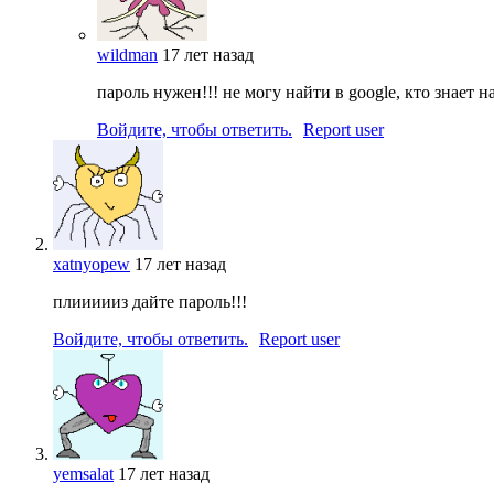
wildman
17 лет назад
пароль нужен!!! не могу найти в google, кто знает 
Войдите, чтобы ответить.
Report user
xatnyopew
17 лет назад
плиииииз дайте пароль!!!
Войдите, чтобы ответить.
Report user
yemsalat
17 лет назад