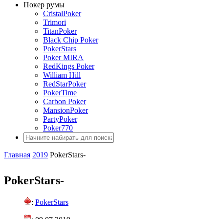
Покер румы
CristalPoker
Trimori
TitanPoker
Black Chip Poker
PokerStars
Poker MIRA
RedKings Poker
William Hill
RedStarPoker
PokerTime
Carbon Poker
MansionPoker
PartyPoker
Poker770
Главная
2019
PokerStars-
PokerStars-
:
PokerStars