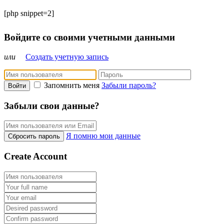
[php snippet=2]
Войдите со своими учетными данными
или
Создать учетную запись
Запомнить меня
Забыли пароль?
Войти
Забыли свои данные?
Я помню мои данные
Сбросить пароль
Create Account