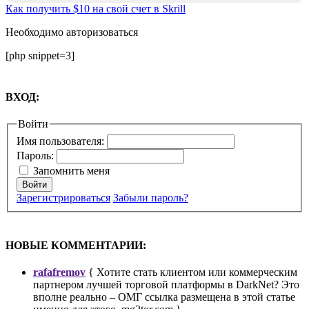
Как получить $10 на свой счет в Skrill
Необходимо авторизоваться
[php snippet=3]
ВХОД:
Войти
Имя пользователя:
Пароль:
Запомнить меня
Войти
Зарегистрироваться
Забыли пароль?
НОВЫЕ КОММЕНТАРИИ:
rafafremov
{ Хотите стать клиентом или коммерческим
партнером лучшей торговой платформы в DarkNet? Это
вполне реально – ОМГ ссылка размещена в этой статье