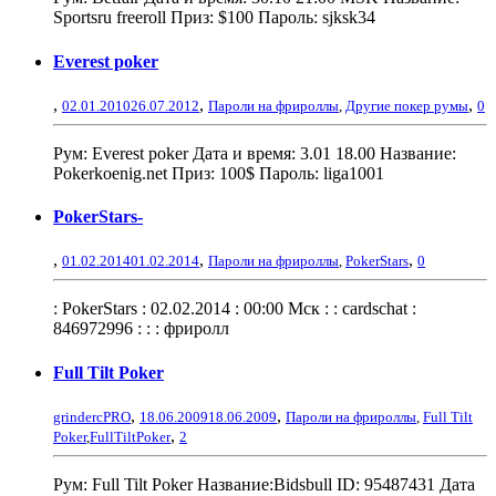
Sportsru freeroll Приз: $100 Пароль: sjksk34
Everest poker
,
,
,
02.01.2010
26.07.2012
Пароли на фрироллы
,
Другие покер румы
0
Рум: Everest poker Дата и время: 3.01 18.00 Название:
Pokerkoenig.net Приз: 100$ Пароль: liga1001
PokerStars-
,
,
,
01.02.2014
01.02.2014
Пароли на фрироллы
,
PokerStars
0
: PokerStars : 02.02.2014 : 00:00 Мск : : cardschat :
846972996 : : : фриролл
Full Tilt Poker
,
,
grindercPRO
18.06.2009
18.06.2009
Пароли на фрироллы
,
Full Tilt
,
Poker
,
FullTiltPoker
2
Рум: Full Tilt Poker Название:Bidsbull ID: 95487431 Дата