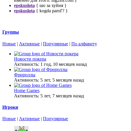
именно для этого. mg2tor.com }
epskuslota
{ шо за хуйня }
epskuslota
{ kogda parol'? }
Группы
Новые
|
Активные
|
Популярные
|
По алфавиту
Новости покера
Активность: 1 год, 10 месяцев назад
Фрироллы
Активность: 5 лет, 5 месяцев назад
Home Games
Активность: 5 лет, 7 месяцев назад
Игроки
Новые
|
Активные
|
Популярные