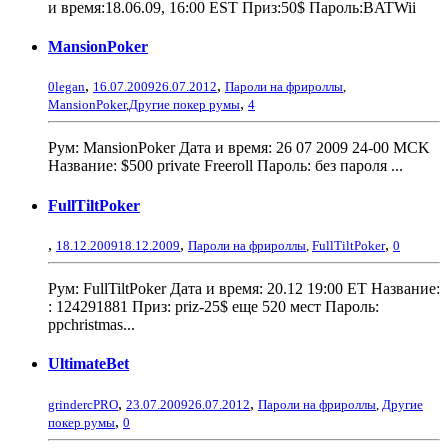
и время:18.06.09, 16:00 EST Приз:50$ Пароль:BATWii
MansionPoker
,
,
0legan
16.07.2009
26.07.2012
Пароли на фрироллы
,
,
MansionPoker
,
Другие покер румы
4
Рум: MansionPoker Дата и время: 26 07 2009 24-00 MCK
Название: $500 private Freeroll Пароль: без пароля ...
FullTiltPoker
,
,
,
18.12.2009
18.12.2009
Пароли на фрироллы
,
FullTiltPoker
0
Рум: FullTiltPoker Дата и время: 20.12 19:00 ET Название:
: 124291881 Приз: priz-25$ еще 520 мест Пароль:
ppchristmas...
UltimateBet
,
,
grindercPRO
23.07.2009
26.07.2012
Пароли на фрироллы
,
Другие
,
покер румы
0