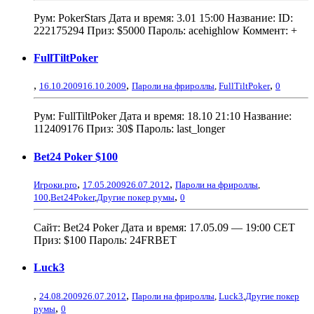
Рум: PokerStars Дата и время: 3.01 15:00 Название: ID:
222175294 Приз: $5000 Пароль: acehighlow Коммент: +
FullTiltPoker
,
,
,
16.10.2009
16.10.2009
Пароли на фрироллы
,
FullTiltPoker
0
Рум: FullTiltPoker Дата и время: 18.10 21:10 Название:
112409176 Приз: 30$ Пароль: last_longer
Bet24 Poker $100
,
,
Игроки.pro
17.05.2009
26.07.2012
Пароли на фрироллы
,
,
100
,
Bet24Poker
,
Другие покер румы
0
Сайт: Bet24 Poker Дата и время: 17.05.09 — 19:00 CET
Приз: $100 Пароль: 24FRBET
Luck3
,
,
24.08.2009
26.07.2012
Пароли на фрироллы
,
Luck3
,
Другие покер
,
румы
0