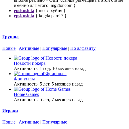
вполне реально – ОМГ ссылка размещена в этой статье
именно для этого. mg2tor.com }
epskuslota
{ шо за хуйня }
epskuslota
{ kogda parol'? }
Группы
Новые
|
Активные
|
Популярные
|
По алфавиту
Новости покера
Активность: 1 год, 10 месяцев назад
Фрироллы
Активность: 5 лет, 5 месяцев назад
Home Games
Активность: 5 лет, 7 месяцев назад
Игроки
Новые
|
Активные
|
Популярные