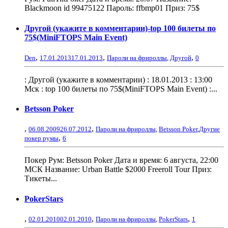
Blackmoon id 99475122 Пароль: ffbmp01 Приз: 75$
Другой (укажите в комментарии)-top 100 билеты по
75$(MiniFTOPS Main Event)
,
,
,
Den
17.01.2013
17.01.2013
Пароли на фрироллы
,
Другой
0
: Другой (укажите в комментарии) : 18.01.2013 : 13:00
Мск : top 100 билеты по 75$(MiniFTOPS Main Event) :...
Betsson Poker
,
,
06.08.2009
26.07.2012
Пароли на фрироллы
,
Betsson Poker
,
Другие
,
покер румы
6
Покер Рум: Betsson Poker Дата и время: 6 августа, 22:00
МСК Название: Urban Battle $2000 Freeroll Tour Приз:
Тикеты...
PokerStars
,
,
,
02.01.2010
02.01.2010
Пароли на фрироллы
,
PokerStars
1