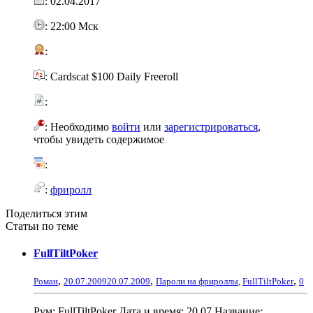
: 02.04.2017
: 22:00 Мск
:
: Cardscat $100 Daily Freeroll
:
: Необходимо
войти
или
зарегистрироваться
,
чтобы увидеть содержимое
:
:
фриролл
Поделиться этим
Cтатьи по теме
FullTiltPoker
,
,
,
Роман
20.07.2009
20.07.2009
Пароли на фрироллы
,
FullTiltPoker
0
Рум: FullTiltPoker Дата и время: 20.07 Название: