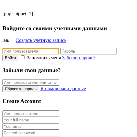
[php snippet=2]
Войдите со своими учетными данными
или
Создать учетную запись
Запомнить меня
Забыли пароль?
Войти
Забыли свои данные?
Я помню мои данные
Сбросить пароль
Create Account