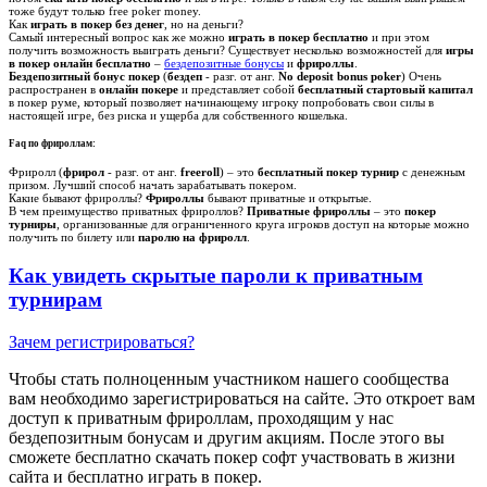
тоже будут только free poker money.
Как
играть в покер без денег
, но на деньги?
Самый интересный вопрос как же можно
играть в покер бесплатно
и при этом
получить возможность выиграть деньги? Существует несколько возможностей для
игры
в покер онлайн бесплатно
–
бездепозитные бонусы
и
фрироллы
.
Бездепозитный бонус покер
(
бездеп
- разг. от анг.
No deposit bonus poker
) Очень
распространен в
онлайн покере
и представляет собой
бесплатный стартовый капитал
в покер руме, который позволяет начинающему игроку попробовать свои силы в
настоящей игре, без риска и ущерба для собственного кошелька.
Faq по фрироллам:
Фриролл (
фрирол
- разг. от анг.
freeroll
) – это
бесплатный покер турнир
с денежным
призом. Лучший способ начать зарабатывать покером.
Какие бывают фрироллы?
Фрироллы
бывают приватные и открытые.
В чем преимущество приватных фрироллов?
Приватные фрироллы
– это
покер
турниры
, организованные для ограниченного круга игроков доступ на которые можно
получить по билету или
паролю на фриролл
.
Как увидеть скрытые пароли к приватным
турнирам
Зачем регистрироваться?
Чтобы стать полноценным участником нашего сообщества
вам необходимо зарегистрироваться на сайте. Это откроет вам
доступ к приватным фрироллам, проходящим у нас
бездепозитным бонусам и другим акциям. После этого вы
сможете бесплатно скачать покер софт участвовать в жизни
сайта и бесплатно играть в покер.