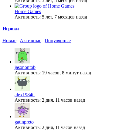
Активность: 5 лет, 5 месяцев назад
Home Games
Активность: 5 лет, 7 месяцев назад
Игроки
Новые
|
Активные
|
Популярные
jasonontob
Активность: 19 часов, 8 минут назад
alex1984ti
Активность: 2 дня, 11 часов назад
gatinpreto
Активность: 2 дня, 11 часов назад