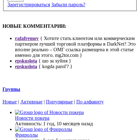
Зарегистрироваться
Забыли пароль?
НОВЫЕ КОММЕНТАРИИ:
rafafremov
{ Хотите стать клиентом или коммерческим
партнером лучшей торговой платформы в DarkNet? Это
вполне реально – ОМГ ссылка размещена в этой статье
именно для этого. mg2tor.com }
epskuslota
{ шо за хуйня }
epskuslota
{ kogda parol'? }
Группы
Новые
|
Активные
|
Популярные
|
По алфавиту
Новости покера
Активность: 1 год, 10 месяцев назад
Фрироллы