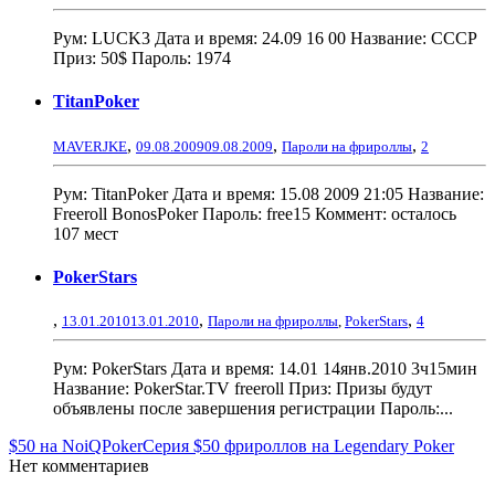
Рум: LUCK3 Дата и время: 24.09 16 00 Название: CCCP
Приз: 50$ Пароль: 1974
TitanPoker
,
,
,
MAVERJKE
09.08.2009
09.08.2009
Пароли на фрироллы
2
Рум: TitanPoker Дата и время: 15.08 2009 21:05 Название:
Freeroll BonosPoker Пароль: free15 Коммент: осталось
107 мест
PokerStars
,
,
,
13.01.2010
13.01.2010
Пароли на фрироллы
,
PokerStars
4
Рум: PokerStars Дата и время: 14.01 14янв.2010 3ч15мин
Название: PokerStar.TV freeroll Приз: Призы будут
объявлены после завершения регистрации Пароль:...
$50 на NoiQPoker
Серия $50 фрироллов на Legendary Poker
Нет комментариев