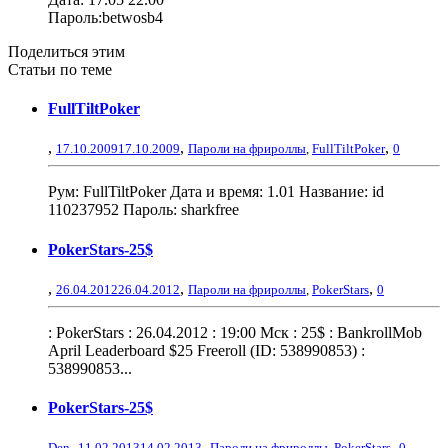
Пароль:betwosb4
Поделиться этим
Cтатьи по теме
FullTiltPoker
,
,
,
17.10.2009
17.10.2009
Пароли на фрироллы
,
FullTiltPoker
0
Рум: FullTiltPoker Дата и время: 1.01 Название: id
110237952 Пароль: sharkfree
PokerStars-25$
,
,
,
26.04.2012
26.04.2012
Пароли на фрироллы
,
PokerStars
0
: PokerStars : 26.04.2012 : 19:00 Мск : 25$ : BankrollMob
April Leaderboard $25 Freeroll (ID: 538990853) :
538990853...
PokerStars-25$
,
,
,
Den
11.02.2013
14.02.2013
Пароли на фрироллы
,
PokerStars
0