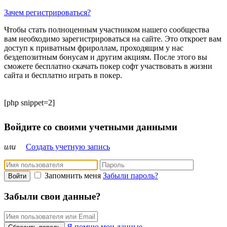
Зачем регистрироваться?
Чтобы стать полноценным участником нашего сообщества
вам необходимо зарегистрироваться на сайте. Это откроет вам
доступ к приватным фрироллам, проходящим у нас
бездепозитным бонусам и другим акциям. После этого вы
сможете бесплатно скачать покер софт участвовать в жизни
сайта и бесплатно играть в покер.
[php snippet=2]
Войдите со своими учетными данными
или
Создать учетную запись
Запомнить меня
Забыли пароль?
Войти
Забыли свои данные?
Я помню мои данные