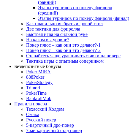
(ранний)
Этапы турниров по покеру фриролл
(средний)
Этапы турниров по покеру фриролл (финал)
Как правильно выбрать игровой стол
Две тактики для фриролла
Быстрая игра на сильной руке
На каком вы уровне?
Покер плюс – как они это делают?-1
Покер плюс – как они это делают?-2
Старайтесь чаще уравнивать ставки на ривере
Тактика игры с опытным соперником
Бездепозитные бонусы
Poker MIRA
888Poker
PokerStrategy
Trimori
PokerTime
BankrollMob
Правила покера
Техасский Холдем
Омаха
Русский покер
5-карточный дро-покер
7-ми карточный стад покер