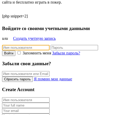
сайта и бесплатно играть в покер.
[php snippet=2]
Войдите со своими учетными данными
или
Создать учетную запись
Запомнить меня
Забыли пароль?
Войти
Забыли свои данные?
Я помню мои данные
Сбросить пароль
Create Account