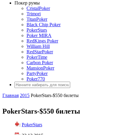
Покер румы
CristalPoker
Trimori
TitanPoker
Black Chip Poker
PokerStars
Poker MIRA
RedKings Poker
William Hill
RedStarPoker
PokerTime
Carbon Poker
MansionPoker
PartyPoker
Poker770
Главная
2015
PokerStars-$550 билеты
PokerStars-$550 билеты
:
PokerStars