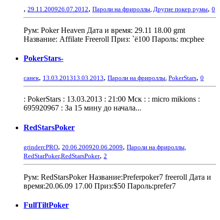
,
,
,
29.11.2009
26.07.2012
Пароли на фрироллы
,
Другие покер румы
0
Рум: Poker Heaven Дата и время: 29.11 18.00 gmt
Название: Affilate Freeroll Приз: `ё100 Пароль: mcphee
PokerStars-
,
,
,
санек
13.03.2013
13.03.2013
Пароли на фрироллы
,
PokerStars
0
: PokerStars : 13.03.2013 : 21:00 Мск : : micro mikions :
695920967 : За 15 мину до начала...
RedStarsPoker
,
,
grindercPRO
20.06.2009
20.06.2009
Пароли на фрироллы
,
,
RedStarPoker
,
RedStarsPoker
2
Рум: RedStarsPoker Название:Preferpoker7 freeroll Дата и
время:20.06.09 17.00 Приз:$50 Пароль:prefer7
FullTiltPoker