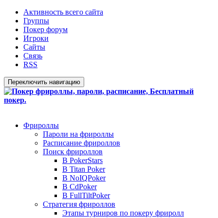
Активность всего сайта
Группы
Покер форум
Игроки
Сайты
Связь
RSS
Переключить навигацию
Фрироллы
Пароли на фрироллы
Расписание фрироллов
Поиск фрироллов
В PokerStars
В Titan Poker
В NoIQPoker
В CdPoker
В FullTiltPoker
Стратегия фрироллов
Этапы турниров по покеру фриролл