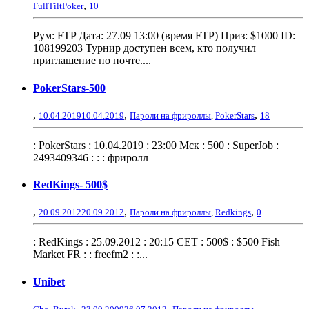
,
FullTiltPoker
10
Рум: FTP Дата: 27.09 13:00 (время FTP) Приз: $1000 ID:
108199203 Турнир доступен всем, кто получил
приглашение по почте....
PokerStars-500
,
,
,
10.04.2019
10.04.2019
Пароли на фрироллы
,
PokerStars
18
: PokerStars : 10.04.2019 : 23:00 Мск : 500 : SuperJob :
2493409346 : : : фриролл
RedKings- 500$
,
,
,
20.09.2012
20.09.2012
Пароли на фрироллы
,
Redkings
0
: RedKings : 25.09.2012 : 20:15 CET : 500$ : $500 Fish
Market FR : : freefm2 : :...
Unibet
,
,