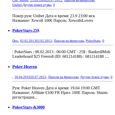
Che_Burek
23.09.2009
26.07.2012
Пароли на фрироллы
,
,
Unibet
,
Другие покер румы
0
Покер рум: Unibet Дата и время: 23.9 23:00 мск
Название: Xewoll 100€ Пароль: XewollsLovers
PokerStars-25$
,
,
,
Den
03.02.2013
03.02.2013
Пароли на фрироллы
,
PokerStars
0
: PokerStars : 08.02.2013 : 06:00 GMT : 25$ : BankrollMob
Leaderboard $25 Freeroll (ID: 681214188) : 681214188 :...
Poker Heaven
,
,
,
18.04.2010
26.07.2012
Пароли на фрироллы
,
Другие покер румы
0
Рум: Poker Heaven Дата и время: 19.04 19:00 GMT
Название: Affiliate €100 FR Приз: 100E Пароль: Shunts
регистрация...
PokerStars-&3000