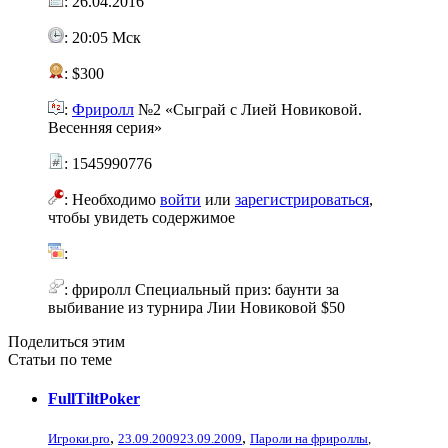
: 26.04.2016
: 20:05 Мск
: $300
:
Фриролл
№2 «Сыграй с Лией Новиковой.
Весенняя серия»
: 1545990776
: Необходимо
войти
или
зарегистрироваться
,
чтобы увидеть содержимое
:
: фриролл Специальный приз: баунти за
выбивание из турнира Лии Новиковой $50
Поделиться этим
Cтатьи по теме
FullTiltPoker
,
,
Игроки.pro
23.09.2009
23.09.2009
Пароли на фрироллы
,