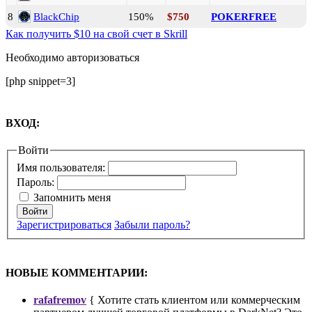
8
BlackChip
150%
$750
POKERFREE
Как получить $10 на свой счет в Skrill
Необходимо авторизоваться
[php snippet=3]
ВХОД:
Войти
Имя пользователя:
Пароль:
Запомнить меня
Войти
Зарегистрироваться
Забыли пароль?
НОВЫЕ КОММЕНТАРИИ:
rafafremov
{ Хотите стать клиентом или коммерческим