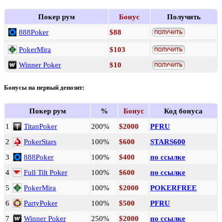
Покер рум
Бонус
Получить
888Poker
$88
PokerMira
$103
Winner Poker
$10
Бонусы на первый депозит:
Покер рум
%
Бонус
Код бонуса
1
TitanPoker
200%
$2000
PFRU
2
PokerStars
100%
$600
STARS600
3
888Poker
100%
$400
по ссылке
4
Full Tilt Poker
100%
$600
по ссылке
5
PokerMira
100%
$2000
POKERFREE
6
PartyPoker
100%
$500
PFRU
7
Winner Poker
250%
$2000
по ссылке