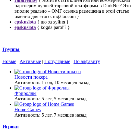
rafafremov
{ Хотите стать клиентом или коммерческим
партнером лучшей торговой платформы в DarkNet? Это
вполне реально – ОМГ ссылка размещена в этой статье
именно для этого. mg2tor.com }
epskuslota
{ шо за хуйня }
epskuslota
{ kogda parol'? }
Группы
Новые
|
Активные
|
Популярные
|
По алфавиту
Новости покера
Активность: 1 год, 10 месяцев назад
Фрироллы
Активность: 5 лет, 5 месяцев назад
Home Games
Активность: 5 лет, 7 месяцев назад
Игроки