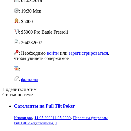
: 02.03.2014
: 19:30 Мск
: $5000
: $5000 Pro Battle Freeroll
: 264232607
: Необходимо
войти
или
зарегистрироваться
,
чтобы увидеть содержимое
:
:
фриролл
Поделиться этим
Cтатьи по теме
Сателлиты на Full Tilt Poker
,
,
Игроки.pro
11.05.2009
11.05.2009
Пароли на фрироллы
,
,
FullTiltPoker
,
сателлиты
1