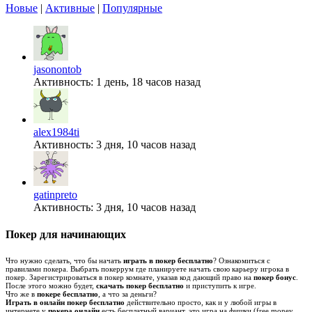
Новые
|
Активные
|
Популярные
jasonontob
Активность: 1 день, 18 часов назад
alex1984ti
Активность: 3 дня, 10 часов назад
gatinpreto
Активность: 3 дня, 10 часов назад
Покер для начинающих
Что нужно сделать, что бы начать
играть в покер бесплатно
? Ознакомиться с
правилами покера. Выбрать покеррум где планируете начать свою карьеру игрока в
покер. Зарегистрироваться в покер комнате, указав код дающий право на
покер бонус
.
После этого можно будет,
скачать покер бесплатно
и приступить к игре.
Что же в
покере бесплатно
, а что за деньги?
Играть в онлайн покер бесплатно
действительно просто, как и у любой игры в
интернете у
покера онлайн
есть бесплатный вариант, это игра на фишки (free money,