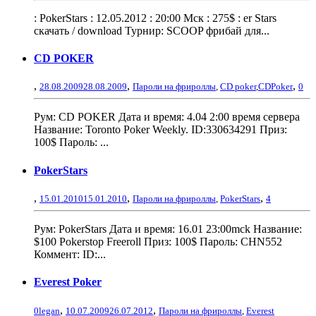
: PokerStars : 12.05.2012 : 20:00 Мск : 275$ : er Stars
скачать / download Турнир: SCOOP фрибай для...
CD POKER
,
,
,
28.08.2009
28.08.2009
Пароли на фрироллы
,
CD poker
,
CDPoker
0
Рум: CD POKER Дата и время: 4.04 2:00 время сервера
Название: Toronto Poker Weekly. ID:330634291 Приз:
100$ Пароль: ...
PokerStars
,
,
,
15.01.2010
15.01.2010
Пароли на фрироллы
,
PokerStars
4
Рум: PokerStars Дата и время: 16.01 23:00mck Название:
$100 Pokerstop Freeroll Приз: 100$ Пароль: CHN552
Коммент: ID:...
Everest Poker
,
,
0legan
10.07.2009
26.07.2012
Пароли на фрироллы
,
Everest