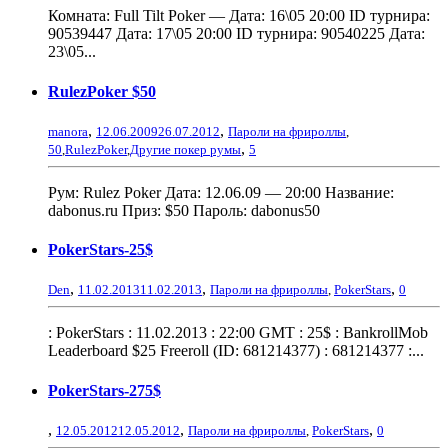
Комната: Full Tilt Poker — Дата: 16\05 20:00 ID турнира:
90539447 Дата: 17\05 20:00 ID турнира: 90540225 Дата:
23\05...
RulezPoker $50
,
,
manora
12.06.2009
26.07.2012
Пароли на фрироллы
,
,
50
,
RulezPoker
,
Другие покер румы
5
Рум: Rulez Poker Дата: 12.06.09 — 20:00 Название:
dabonus.ru Приз: $50 Пароль: dabonus50
PokerStars-25$
,
,
,
Den
11.02.2013
11.02.2013
Пароли на фрироллы
,
PokerStars
0
: PokerStars : 11.02.2013 : 22:00 GMT : 25$ : BankrollMob
Leaderboard $25 Freeroll (ID: 681214377) : 681214377 :...
PokerStars-275$
,
,
,
12.05.2012
12.05.2012
Пароли на фрироллы
,
PokerStars
0