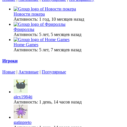
Новости покера
Активность: 1 год, 10 месяцев назад
Фрироллы
Активность: 5 лет, 5 месяцев назад
Home Games
Активность: 5 лет, 7 месяцев назад
Игроки
Новые
|
Активные
|
Популярные
alex1984ti
Активность: 1 день, 14 часов назад
gatinpreto