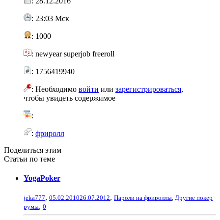
: 28.12.2016
: 23:03 Мск
: 1000
: newyear superjob freeroll
: 1756419940
: Необходимо
войти
или
зарегистрироваться
,
чтобы увидеть содержимое
:
:
фриролл
Поделиться этим
Cтатьи по теме
YogaPoker
,
,
jeka777
05.02.2010
26.07.2012
Пароли на фрироллы
,
Другие покер
,
румы
0