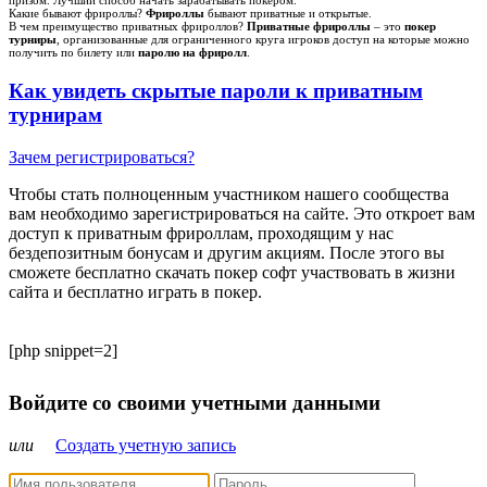
призом. Лучший способ начать зарабатывать покером.
Какие бывают фрироллы?
Фрироллы
бывают приватные и открытые.
В чем преимущество приватных фрироллов?
Приватные фрироллы
– это
покер
турниры
, организованные для ограниченного круга игроков доступ на которые можно
получить по билету или
паролю на фриролл
.
Как увидеть скрытые пароли к приватным
турнирам
Зачем регистрироваться?
Чтобы стать полноценным участником нашего сообщества
вам необходимо зарегистрироваться на сайте. Это откроет вам
доступ к приватным фрироллам, проходящим у нас
бездепозитным бонусам и другим акциям. После этого вы
сможете бесплатно скачать покер софт участвовать в жизни
сайта и бесплатно играть в покер.
[php snippet=2]
Войдите со своими учетными данными
или
Создать учетную запись