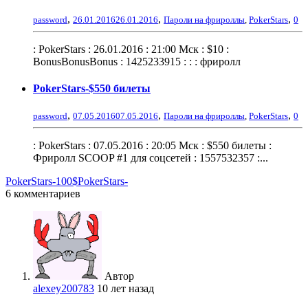
,
,
,
password
26.01.2016
26.01.2016
Пароли на фрироллы
,
PokerStars
0
: PokerStars : 26.01.2016 : 21:00 Мск : $10 :
BonusBonusBonus : 1425233915 : : : фриролл
PokerStars-$550 билеты
,
,
,
password
07.05.2016
07.05.2016
Пароли на фрироллы
,
PokerStars
0
: PokerStars : 07.05.2016 : 20:05 Мск : $550 билеты :
Фриролл SCOOP #1 для соцсетей : 1557532357 :...
PokerStars-100$
PokerStars-
6 комментариев
Автор
alexey200783
10 лет назад