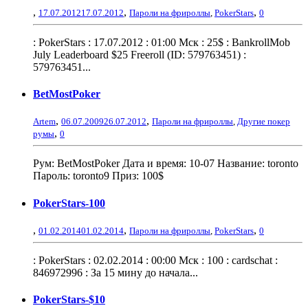
,
,
,
17.07.2012
17.07.2012
Пароли на фрироллы
,
PokerStars
0
: PokerStars : 17.07.2012 : 01:00 Мск : 25$ : BankrollMob
July Leaderboard $25 Freeroll (ID: 579763451) :
579763451...
BetMostPoker
,
,
Artem
06.07.2009
26.07.2012
Пароли на фрироллы
,
Другие покер
,
румы
0
Рум: BetMostPoker Дата и время: 10-07 Название: toronto
Пароль: toronto9 Приз: 100$
PokerStars-100
,
,
,
01.02.2014
01.02.2014
Пароли на фрироллы
,
PokerStars
0
: PokerStars : 02.02.2014 : 00:00 Мск : 100 : cardschat :
846972996 : За 15 мину до начала...
PokerStars-$10