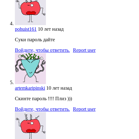
pohuist161
10 лет назад
Суки пароль дайте
Войдите, чтобы ответить.
Report user
artemkaripinski
10 лет назад
Скинте пароль !!!! Плиз )))
Войдите, чтобы ответить.
Report user