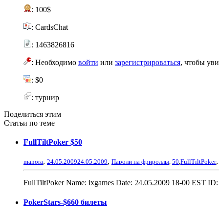
: 100$
: CardsChat
: 1463826816
: Необходимо
войти
или
зарегистрироваться
, чтобы ув
: $0
: турнир
Поделиться этим
Cтатьи по теме
FullTiltPoker $50
,
,
manora
24.05.2009
24.05.2009
Пароли на фрироллы
,
50
,
FullTiltPoker
FullTiltPoker Name: ixgames Date: 24.05.2009 18-00 EST ID
PokerStars-$660 билеты