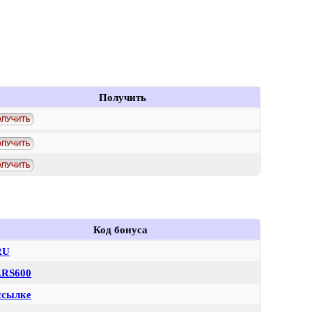
Получить
Код бонуса
RU
ARS600
ссылке