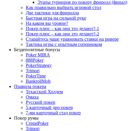
Этапы турниров по покеру фриролл (финал)
Как правильно выбрать игровой стол
Две тактики для фриролла
Быстрая игра на сильной руке
На каком вы уровне?
Покер плюс – как они это делают?-1
Покер плюс – как они это делают?-2
Старайтесь чаще уравнивать ставки на ривере
Тактика игры с опытным соперником
Бездепозитные бонусы
Poker MIRA
888Poker
PokerStrategy
Trimori
PokerTime
BankrollMob
Правила покера
Техасский Холдем
Омаха
Русский покер
5-карточный дро-покер
7-ми карточный стад покер
Покер румы
CristalPoker
Trimori