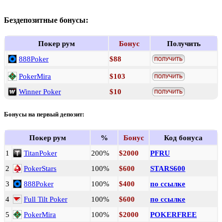
Бездепозитные бонусы:
Покер рум
Бонус
Получить
888Poker
$88
PokerMira
$103
Winner Poker
$10
Бонусы на первый депозит:
Покер рум
%
Бонус
Код бонуса
1
TitanPoker
200%
$2000
PFRU
2
PokerStars
100%
$600
STARS600
3
888Poker
100%
$400
по ссылке
4
Full Tilt Poker
100%
$600
по ссылке
5
PokerMira
100%
$2000
POKERFREE