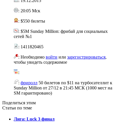
: 19.12.2015
: 20:05 Мск
: $550 билеты
: $5М Sunday Million: фрибай для социальных
сетей №1
: 1411820465
: Необходимо
войти
или
зарегистрироваться
,
чтобы увидеть содержимое
:
:
фриролл
50 билетов по $11 на турбосателлит к
Sunday Million от 27/12 в 21:45 МСК (1000 мест на
SM гарантировано)
Поделиться этим
Cтатьи по теме
Лига: Luck 3 финал