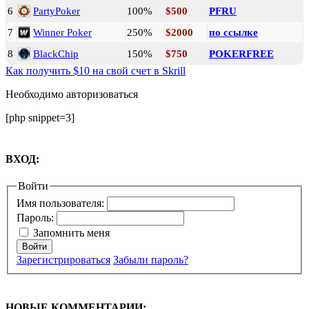
6
PartyPoker
100%
$500
PFRU
7
Winner Poker
250%
$2000
по ссылке
8
BlackChip
150%
$750
POKERFREE
Как получить $10 на свой счет в Skrill
Необходимо авторизоваться
[php snippet=3]
ВХОД:
Войти
Имя пользователя:
Пароль:
Запомнить меня
Войти
Зарегистрироваться
Забыли пароль?
НОВЫЕ КОММЕНТАРИИ: