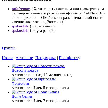
rafafremov
{ Хотите стать клиентом или коммерческим
партнером лучшей торговой платформы в DarkNet? Это
вполне реально – ОМГ ссылка размещена в этой статье
именно для этого. mg2tor.com }
epskuslota
{ шо за хуйня }
epskuslota
{ kogda parol'? }
Группы
Новые
|
Активные
|
Популярные
|
По алфавиту
Новости покера
Активность: 1 год, 10 месяцев назад
Фрироллы
Активность: 5 лет, 5 месяцев назад
Home Games
Активность: 5 лет, 7 месяцев назад