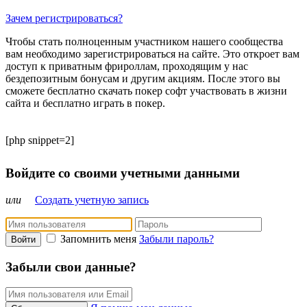
Зачем регистрироваться?
Чтобы стать полноценным участником нашего сообщества
вам необходимо зарегистрироваться на сайте. Это откроет вам
доступ к приватным фрироллам, проходящим у нас
бездепозитным бонусам и другим акциям. После этого вы
сможете бесплатно скачать покер софт участвовать в жизни
сайта и бесплатно играть в покер.
[php snippet=2]
Войдите со своими учетными данными
или
Создать учетную запись
Запомнить меня
Забыли пароль?
Войти
Забыли свои данные?