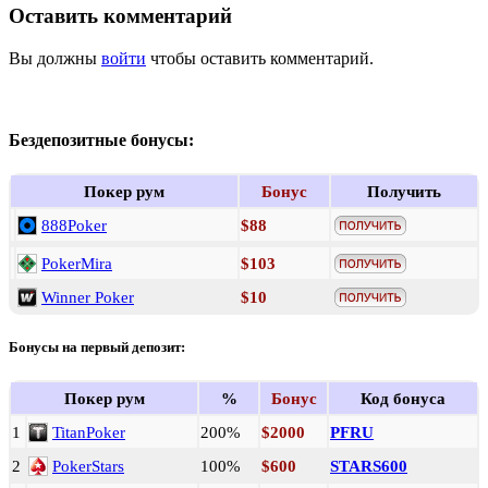
Оставить комментарий
Вы должны
войти
чтобы оставить комментарий.
Бездепозитные бонусы:
Покер рум
Бонус
Получить
888Poker
$88
PokerMira
$103
Winner Poker
$10
Бонусы на первый депозит:
Покер рум
%
Бонус
Код бонуса
1
TitanPoker
200%
$2000
PFRU
2
PokerStars
100%
$600
STARS600