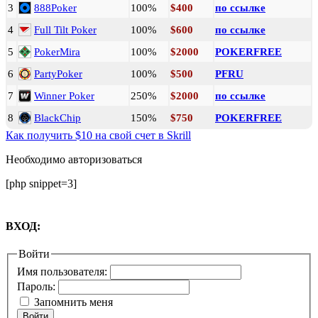
3
888Poker
100%
$400
по ссылке
4
Full Tilt Poker
100%
$600
по ссылке
5
PokerMira
100%
$2000
POKERFREE
6
PartyPoker
100%
$500
PFRU
7
Winner Poker
250%
$2000
по ссылке
8
BlackChip
150%
$750
POKERFREE
Как получить $10 на свой счет в Skrill
Необходимо авторизоваться
[php snippet=3]
ВХОД:
Войти
Имя пользователя:
Пароль:
Запомнить меня
Войти