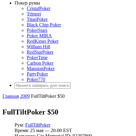
Покер румы
CristalPoker
Trimori
TitanPoker
Black Chip Poker
PokerStars
Poker MIRA
RedKings Poker
William Hill
RedStarPoker
PokerTime
Carbon Poker
MansionPoker
PartyPoker
Poker770
Главная
2009
FullTiltPoker $50
FullTiltPoker $50
Рум:
FullTiltPoker
Время: 25 мая — 20-00 EST
Название: Giq Memorial ID: 92297800