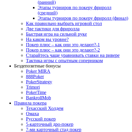
(ранний)
Этапы турниров по покеру фриролл
(средний)
Этапы турниров по покеру фриролл (финал)
Как правильно выбрать игровой стол
Две тактики для фриролла
Быстрая игра на сильной руке
На каком вы уровне?
Покер плюс – как они это делают?-1
Покер плюс – как они это делают?-2
Старайтесь чаще уравнивать ставки на ривере
Тактика игры с опытным соперником
Бездепозитные бонусы
Poker MIRA
888Poker
PokerStrategy
Trimori
PokerTime
BankrollMob
Правила покера
Техасский Холдем
Омаха
Русский покер
5-карточный дро-покер
7-ми карточный стад покер