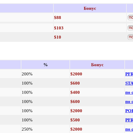
Бонус
$88
$103
$10
%
Бонус
200%
$2000
PF
100%
$600
ST
100%
$400
по 
100%
$600
по 
100%
$2000
PO
100%
$500
PF
250%
$2000
по 