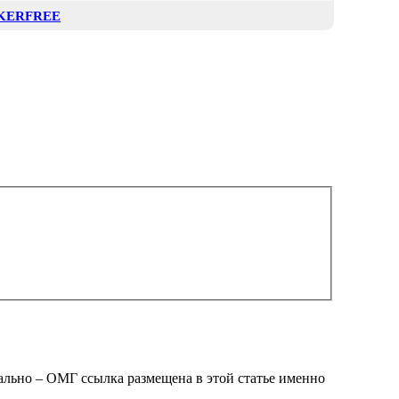
KERFREE
ально – ОМГ ссылка размещена в этой статье именно