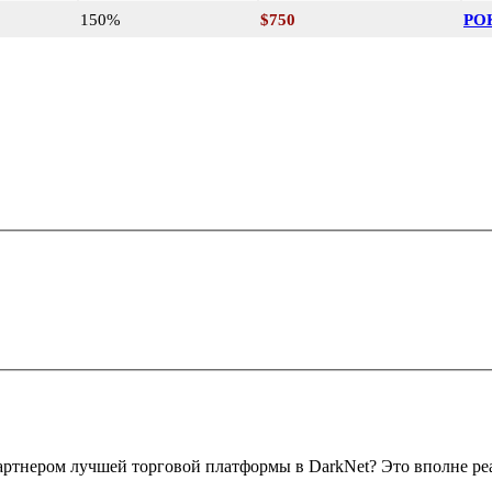
150%
$750
PO
артнером лучшей торговой платформы в DarkNet? Это вполне ре