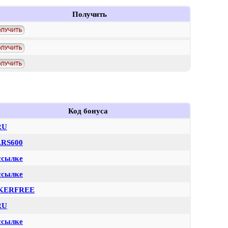
Получить
Код бонуса
RU
ARS600
ссылке
ссылке
KERFREE
RU
ссылке