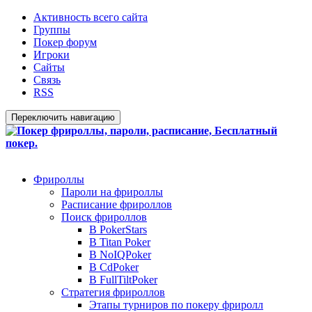
Активность всего сайта
Группы
Покер форум
Игроки
Сайты
Связь
RSS
Переключить навигацию
Фрироллы
Пароли на фрироллы
Расписание фрироллов
Поиск фрироллов
В PokerStars
В Titan Poker
В NoIQPoker
В CdPoker
В FullTiltPoker
Стратегия фрироллов
Этапы турниров по покеру фриролл