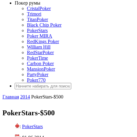
Покер румы
CristalPoker
Trimori
TitanPoker
Black Chip Poker
PokerStars
Poker MIRA
RedKings Poker
William Hill
RedStarPoker
PokerTime
Carbon Poker
MansionPoker
PartyPoker
Poker770
Главная
2014
PokerStars-$500
PokerStars-$500
:
PokerStars