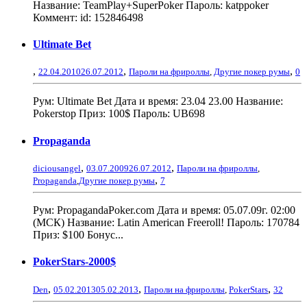
Название: TeamPlay+SuperPoker Пароль: katppoker
Коммент: id: 152846498
Ultimate Bet
,
,
,
22.04.2010
26.07.2012
Пароли на фрироллы
,
Другие покер румы
0
Рум: Ultimate Bet Дата и время: 23.04 23.00 Название:
Pokerstop Приз: 100$ Пароль: UB698
Propaganda
,
,
diciousangel
03.07.2009
26.07.2012
Пароли на фрироллы
,
,
Propaganda
,
Другие покер румы
7
Рум: PropagandaPoker.com Дата и время: 05.07.09г. 02:00
(МСК) Название: Latin American Freeroll! Пароль: 170784
Приз: $100 Бонус...
PokerStars-2000$
,
,
,
Den
05.02.2013
05.02.2013
Пароли на фрироллы
,
PokerStars
32