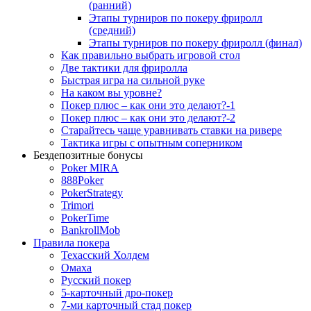
(ранний)
Этапы турниров по покеру фриролл
(средний)
Этапы турниров по покеру фриролл (финал)
Как правильно выбрать игровой стол
Две тактики для фриролла
Быстрая игра на сильной руке
На каком вы уровне?
Покер плюс – как они это делают?-1
Покер плюс – как они это делают?-2
Старайтесь чаще уравнивать ставки на ривере
Тактика игры с опытным соперником
Бездепозитные бонусы
Poker MIRA
888Poker
PokerStrategy
Trimori
PokerTime
BankrollMob
Правила покера
Техасский Холдем
Омаха
Русский покер
5-карточный дро-покер
7-ми карточный стад покер