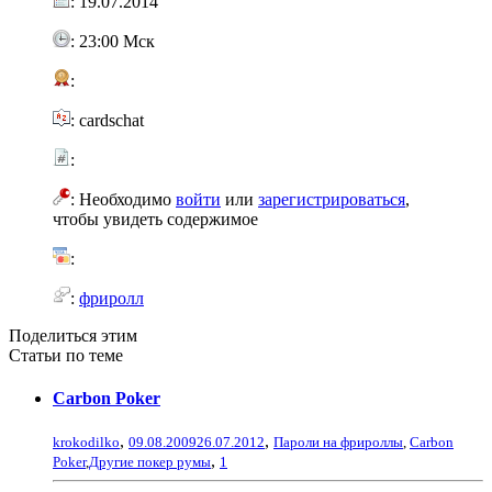
: 19.07.2014
: 23:00 Мск
:
: cardschat
:
: Необходимо
войти
или
зарегистрироваться
,
чтобы увидеть содержимое
:
:
фриролл
Поделиться этим
Cтатьи по теме
Carbon Poker
,
,
krokodilko
09.08.2009
26.07.2012
Пароли на фрироллы
,
Carbon
,
Poker
,
Другие покер румы
1