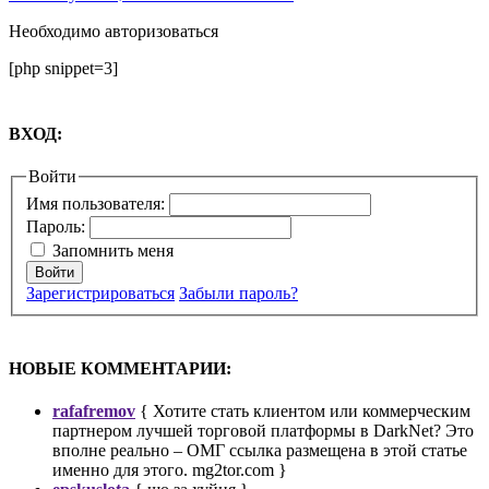
Необходимо авторизоваться
[php snippet=3]
ВХОД:
Войти
Имя пользователя:
Пароль:
Запомнить меня
Войти
Зарегистрироваться
Забыли пароль?
НОВЫЕ КОММЕНТАРИИ:
rafafremov
{ Хотите стать клиентом или коммерческим
партнером лучшей торговой платформы в DarkNet? Это
вполне реально – ОМГ ссылка размещена в этой статье
именно для этого. mg2tor.com }