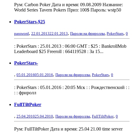
Рум: Carbon Poker Дата и время: 09.08.2009 Название:
World Series Tavern Pokers Приз: 100$ Пароль: wstp50
PokerStars-$25
,
,
,
password
22.01.2013
22.01.2013
Пароли на фрироллы
,
PokerStars
0
: PokerStars : 25.01.2013 : 06:00 GMT : $25 : BankrollMob
Leaderboard $25 Freeroll : 664119528 : За 15...
PokerStars-
,
,
,
05.01.2016
05.01.2016
Пароли на фрироллы
,
PokerStars
0
: PokerStars : 05.01.2016 : 20:05 Мск : : Рождественский : :
: : фриролл
FullTiltPoker
,
,
,
25.04.2010
25.04.2010
Пароли на фрироллы
,
FullTiltPoker
0
Рум: FullTiltPoker Дата и время: 25.04 21.00 time server