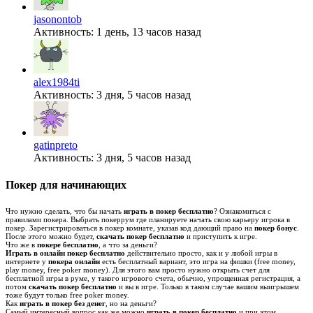
jasonontob
Активность: 1 день, 13 часов назад
alex1984ti
Активность: 3 дня, 5 часов назад
gatinpreto
Активность: 3 дня, 5 часов назад
Покер для начинающих
Что нужно сделать, что бы начать
играть в покер бесплатно
? Ознакомиться с
правилами покера. Выбрать покеррум где планируете начать свою карьеру игрока в
покер. Зарегистрироваться в покер комнате, указав код дающий право на
покер бонус
.
После этого можно будет,
скачать покер бесплатно
и приступить к игре.
Что же в
покере бесплатно
, а что за деньги?
Играть в онлайн покер бесплатно
действительно просто, как и у любой игры в
интернете у
покера онлайн
есть бесплатный вариант, это игра на фишки (free money,
play money, free poker money). Для этого вам просто нужно открыть счет для
бесплатной игры в руме, у такого игрового счета, обычно, упрощенная регистрация, а
потом
скачать покер бесплатно
и вы в игре. Только в таком случае вашим выигрышем
тоже будут только free poker money.
Как
играть в покер без денег
, но на деньги?
Самый интересный вопрос как же можно
играть в покер бесплатно
и при этом