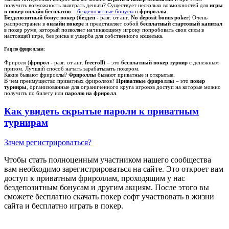
получить возможность выиграть деньги? Существует несколько возможностей для
игры
в покер онлайн бесплатно
–
бездепозитные бонусы
и
фрироллы
.
Бездепозитный бонус покер
(
бездеп
- разг. от анг.
No deposit bonus poker
) Очень
распространен в
онлайн покере
и представляет собой
бесплатный стартовый капитал
в покер руме, который позволяет начинающему игроку попробовать свои силы в
настоящей игре, без риска и ущерба для собственного кошелька.
Faq по фрироллам:
Фриролл (
фрирол
- разг. от анг.
freeroll
) – это
бесплатный покер турнир
с денежным
призом. Лучший способ начать зарабатывать покером.
Какие бывают фрироллы?
Фрироллы
бывают приватные и открытые.
В чем преимущество приватных фрироллов?
Приватные фрироллы
– это
покер
турниры
, организованные для ограниченного круга игроков доступ на которые можно
получить по билету или
паролю на фриролл
.
Как увидеть скрытые пароли к приватным
турнирам
Зачем регистрироваться?
Чтобы стать полноценным участником нашего сообщества
вам необходимо зарегистрироваться на сайте. Это откроет вам
доступ к приватным фрироллам, проходящим у нас
бездепозитным бонусам и другим акциям. После этого вы
сможете бесплатно скачать покер софт участвовать в жизни
сайта и бесплатно играть в покер.