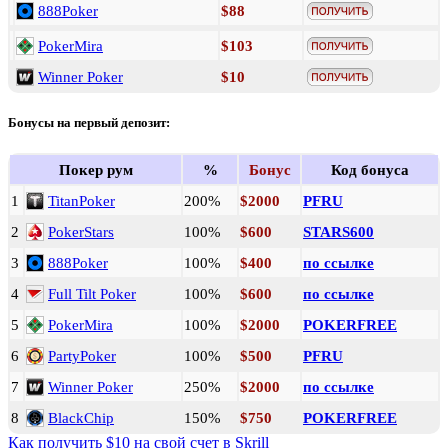
888Poker
$88
PokerMira
$103
Winner Poker
$10
Бонусы на первый депозит:
Покер рум
%
Бонус
Код бонуса
1
TitanPoker
200%
$2000
PFRU
2
PokerStars
100%
$600
STARS600
3
888Poker
100%
$400
по ссылке
4
Full Tilt Poker
100%
$600
по ссылке
5
PokerMira
100%
$2000
POKERFREE
6
PartyPoker
100%
$500
PFRU
7
Winner Poker
250%
$2000
по ссылке
8
BlackChip
150%
$750
POKERFREE
Как получить $10 на свой счет в Skrill