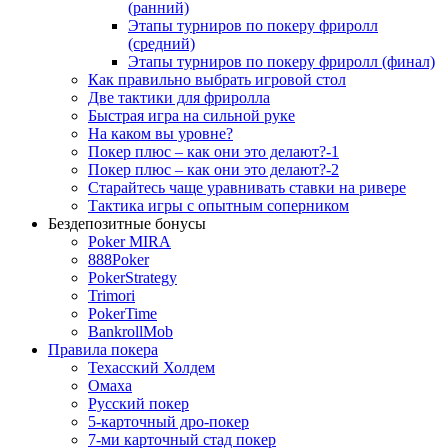
(ранний)
Этапы турниров по покеру фриролл
(средний)
Этапы турниров по покеру фриролл (финал)
Как правильно выбрать игровой стол
Две тактики для фриролла
Быстрая игра на сильной руке
На каком вы уровне?
Покер плюс – как они это делают?-1
Покер плюс – как они это делают?-2
Старайтесь чаще уравнивать ставки на ривере
Тактика игры с опытным соперником
Бездепозитные бонусы
Poker MIRA
888Poker
PokerStrategy
Trimori
PokerTime
BankrollMob
Правила покера
Техасский Холдем
Омаха
Русский покер
5-карточный дро-покер
7-ми карточный стад покер