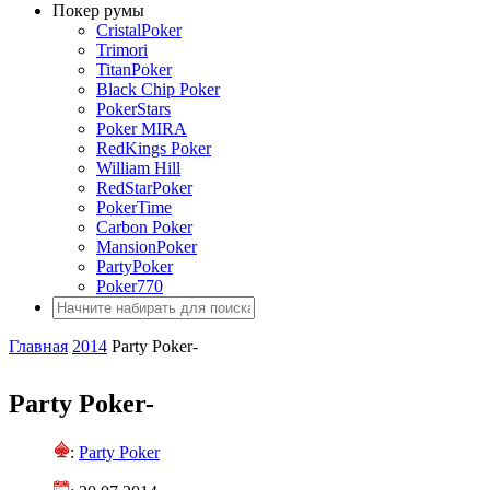
Покер румы
CristalPoker
Trimori
TitanPoker
Black Chip Poker
PokerStars
Poker MIRA
RedKings Poker
William Hill
RedStarPoker
PokerTime
Carbon Poker
MansionPoker
PartyPoker
Poker770
Главная
2014
Party Poker-
Party Poker-
:
Party Poker