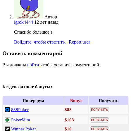
Автор
igrok4444
12 лет назад
Спасибо большое.)
Войдите, чтобы ответить.
Report user
Оставить комментарий
Вы должны
войти
чтобы оставить комментарий.
Бездепозитные бонусы:
Покер рум
Бонус
Получить
888Poker
$88
PokerMira
$103
Winner Poker
$10