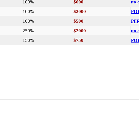
100%
$600
по 
100%
$2000
PO
100%
$500
PF
250%
$2000
по 
150%
$750
PO