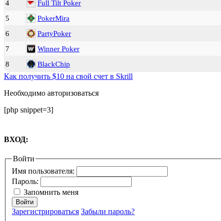
4
Full Tilt Poker
5
PokerMira
6
PartyPoker
7
Winner Poker
8
BlackChip
Как получить $10 на свой счет в Skrill
Необходимо авторизоваться
[php snippet=3]
ВХОД:
Войти
Имя пользователя:
Пароль:
Запомнить меня
Войти
Зарегистрироваться
Забыли пароль?