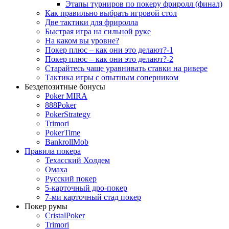
Этапы турниров по покеру фриролл (финал)
Как правильно выбрать игровой стол
Две тактики для фриролла
Быстрая игра на сильной руке
На каком вы уровне?
Покер плюс – как они это делают?-1
Покер плюс – как они это делают?-2
Старайтесь чаще уравнивать ставки на ривере
Тактика игры с опытным соперником
Бездепозитные бонусы
Poker MIRA
888Poker
PokerStrategy
Trimori
PokerTime
BankrollMob
Правила покера
Техасский Холдем
Омаха
Русский покер
5-карточный дро-покер
7-ми карточный стад покер
Покер румы
CristalPoker
Trimori