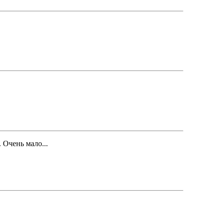
 Очень мало...