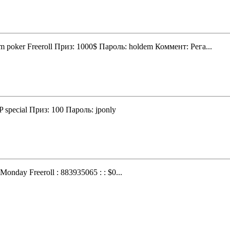
m poker Freeroll Приз: 1000$ Пароль: holdem Коммент: Рега...
 special Приз: 100 Пароль: jponly
Monday Freeroll : 883935065 : : $0...