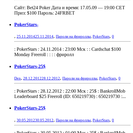
Сайт: Bet24 Poker Дата и время: 17.05.09 — 19:00 CET
Приз: $100 Пароль: 24FRBET
PokerStars-
,
,
,
25.11.2014
25.11.2014
Пароли на фрироллы
,
PokerStars
0
: PokerStars : 24.11.2014 : 23:00 Мск : : Cardschat $100
Monday Freeroll : : : : фриролл
PokerStars-25$
,
,
,
Den
28.12.2012
28.12.2012
Пароли на фрироллы
,
PokerStars
0
: PokerStars : 28.12.2012 : 22:00 Мск : 25$ : BankrollMob
Leaderboard $25 Freeroll (ID: 650219730) : 650219730 :...
PokerStars-25$
,
,
,
30.05.2012
30.05.2012
Пароли на фрироллы
,
PokerStars
0
: PokerStars : 30.05.2012 : 01:00 Мск : 25$ : BankrollMob