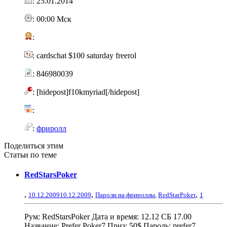
: 25.01.2014
: 00:00 Мск
:
: cardschat $100 saturday freerol
: 846980039
: [hidepost]f10kmyriad[/hidepost]
:
:
фриролл
Поделиться этим
Cтатьи по теме
RedStarsPoker
,
,
,
10.12.2009
10.12.2009
Пароли на фрироллы
,
RedStarPoker
1
Рум: RedStarsPoker Дата и время: 12.12 СБ 17.00
Название: Prefer Poker7 Приз: 50$ Пароль: prefer7