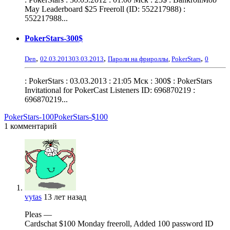
May Leaderboard $25 Freeroll (ID: 552217988) :
552217988...
PokerStars-300$
,
,
,
Den
02.03.2013
03.03.2013
Пароли на фрироллы
,
PokerStars
0
: PokerStars : 03.03.2013 : 21:05 Мск : 300$ : PokerStars
Invitational for PokerCast Listeners ID: 696870219 :
696870219...
PokerStars-100
PokerStars-$100
1 комментарий
vytas
13 лет назад
Pleas —
Cardschat $100 Monday freeroll, Added 100 password ID