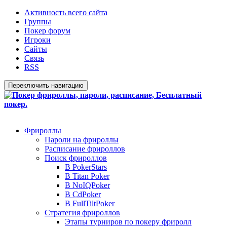
Активность всего сайта
Группы
Покер форум
Игроки
Сайты
Связь
RSS
Переключить навигацию
Фрироллы
Пароли на фрироллы
Расписание фрироллов
Поиск фрироллов
В PokerStars
В Titan Poker
В NoIQPoker
В CdPoker
В FullTiltPoker
Стратегия фрироллов
Этапы турниров по покеру фриролл