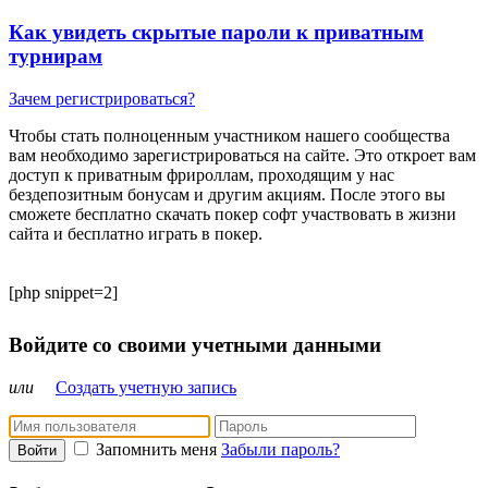
Как увидеть скрытые пароли к приватным
турнирам
Зачем регистрироваться?
Чтобы стать полноценным участником нашего сообщества
вам необходимо зарегистрироваться на сайте. Это откроет вам
доступ к приватным фрироллам, проходящим у нас
бездепозитным бонусам и другим акциям. После этого вы
сможете бесплатно скачать покер софт участвовать в жизни
сайта и бесплатно играть в покер.
[php snippet=2]
Войдите со своими учетными данными
или
Создать учетную запись
Запомнить меня
Забыли пароль?
Войти