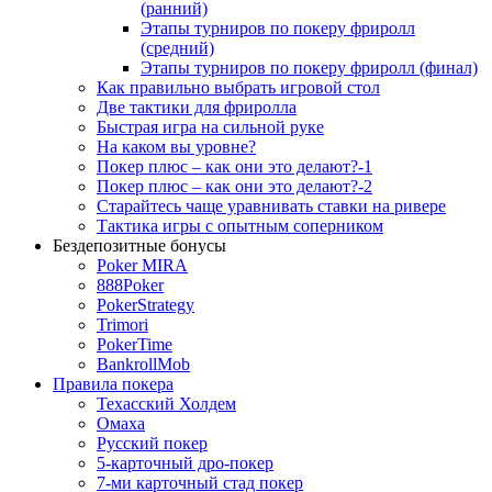
(ранний)
Этапы турниров по покеру фриролл
(средний)
Этапы турниров по покеру фриролл (финал)
Как правильно выбрать игровой стол
Две тактики для фриролла
Быстрая игра на сильной руке
На каком вы уровне?
Покер плюс – как они это делают?-1
Покер плюс – как они это делают?-2
Старайтесь чаще уравнивать ставки на ривере
Тактика игры с опытным соперником
Бездепозитные бонусы
Poker MIRA
888Poker
PokerStrategy
Trimori
PokerTime
BankrollMob
Правила покера
Техасский Холдем
Омаха
Русский покер
5-карточный дро-покер
7-ми карточный стад покер