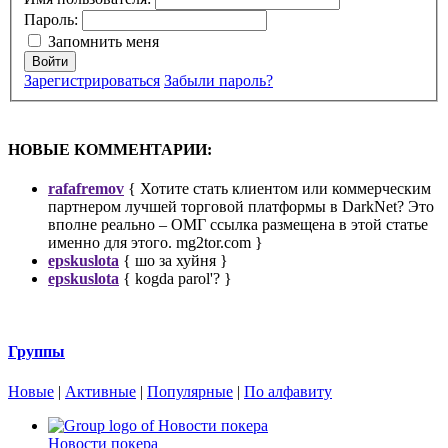
Пароль:
Запомнить меня
Войти
Зарегистрироваться
Забыли пароль?
НОВЫЕ КОММЕНТАРИИ:
rafafremov
{ Хотите стать клиентом или коммерческим
партнером лучшей торговой платформы в DarkNet? Это
вполне реально – ОМГ ссылка размещена в этой статье
именно для этого. mg2tor.com }
epskuslota
{ шо за хуйня }
epskuslota
{ kogda parol'? }
Группы
Новые
|
Активные
|
Популярные
|
По алфавиту
Новости покера