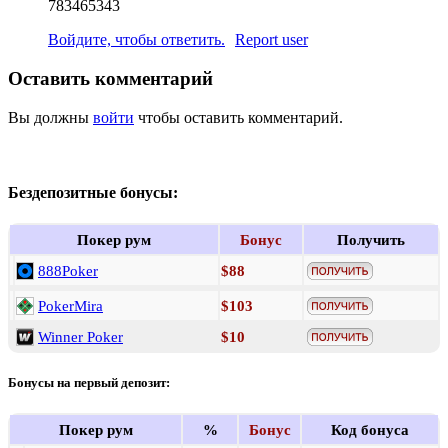
783465343
Войдите, чтобы ответить.
Report user
Оставить комментарий
Вы должны
войти
чтобы оставить комментарий.
Бездепозитные бонусы:
Покер рум
Бонус
Получить
888Poker
$88
PokerMira
$103
Winner Poker
$10
Бонусы на первый депозит:
Покер рум
%
Бонус
Код бонуса