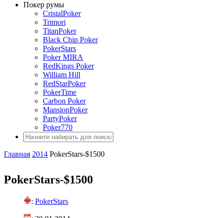
Покер румы
CristalPoker
Trimori
TitanPoker
Black Chip Poker
PokerStars
Poker MIRA
RedKings Poker
William Hill
RedStarPoker
PokerTime
Carbon Poker
MansionPoker
PartyPoker
Poker770
Главная
2014
PokerStars-$1500
PokerStars-$1500
:
PokerStars