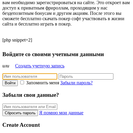
вам необходимо зарегистрироваться на сайте. Это откроет вам
доступ к приватным фрироллам, проходящим у нас
бездепозитным бонусам и другим акциям. После этого вы
сможете бесплатно скачать покер софт участвовать в жизни
сайта и бесплатно играть в покер.
[php snippet=2]
Войдите со своими учетными данными
или
Создать учетную запись
Запомнить меня
Забыли пароль?
Войти
Забыли свои данные?
Я помню мои данные
Сбросить пароль
Create Account