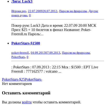
Лига: Luck3
,
,
Игроки.pro
22.07.2009
26.07.2012
Пароли на фрироллы
,
Другие
,
покер румы
0
Покер рум: Luck3 Дата и время: 22.07.09 20:00 МСК
Приз: $25 + 10 билетов в финал Название: Poker-
Freeroll.ru Пароль:...
PokerStars-$1500
,
,
poker-freeroll
04.09.2013
07.09.2013
Пароли на фрироллы
,
,
PokerStars
0
: PokerStars : 07.09.2013 : 22:15 Мск : $1500 : EPT Live
Freeroll : 777162577 : volcano ...
PokerStars-$25
PokerStars-
Нет комментариев
Оставить комментарий
Вы должны
войти
чтобы оставить комментарий.