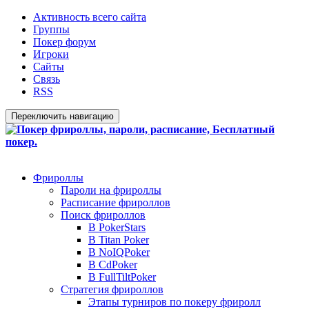
Активность всего сайта
Группы
Покер форум
Игроки
Сайты
Связь
RSS
Переключить навигацию
Фрироллы
Пароли на фрироллы
Расписание фрироллов
Поиск фрироллов
В PokerStars
В Titan Poker
В NoIQPoker
В CdPoker
В FullTiltPoker
Стратегия фрироллов
Этапы турниров по покеру фриролл