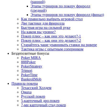
(ранний)
Этапы турниров по покеру фриролл
(средний)
Этапы турниров по покеру фриролл (финал)
Как правильно выбрать игровой стол
Две тактики для фриролла
Быстрая игра на сильной руке
На каком вы уровне?
Покер плюс – как они это делают?-1
Покер плюс – как они это делают?-2
Старайтесь чаще уравнивать ставки на ривере
Тактика игры с опытным соперником
Бездепозитные бонусы
Poker MIRA
888Poker
PokerStrategy
Trimori
PokerTime
BankrollMob
Правила покера
Техасский Холдем
Омаха
Русский покер
5-карточный дро-покер
7-ми карточный стад покер