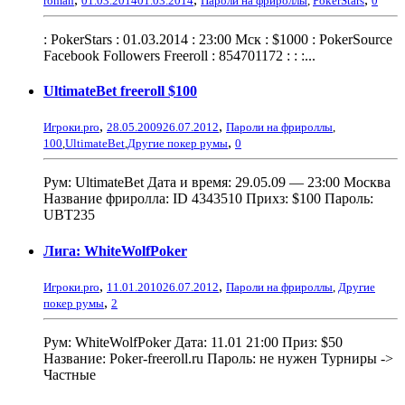
roman
01.03.2014
01.03.2014
Пароли на фрироллы
,
PokerStars
0
: PokerStars : 01.03.2014 : 23:00 Мск : $1000 : PokerSource
Facebook Followers Freeroll : 854701172 : : :...
UltimateBet freeroll $100
,
,
Игроки.pro
28.05.2009
26.07.2012
Пароли на фрироллы
,
,
100
,
UltimateBet
,
Другие покер румы
0
Рум: UltimateBet Дата и время: 29.05.09 — 23:00 Москва
Название фриролла: ID 4343510 Прихз: $100 Пароль:
UBT235
Лига: WhiteWolfPoker
,
,
Игроки.pro
11.01.2010
26.07.2012
Пароли на фрироллы
,
Другие
,
покер румы
2
Рум: WhiteWolfPoker Дата: 11.01 21:00 Приз: $50
Название: Poker-freeroll.ru Пароль: не нужен Турниры ->
Частные