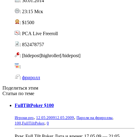
: 30.01.2014
: 23:15 Мск
: $1500
: PCA Live Freeroll
: 852478757
: [hidepost]highroller[/hidepost]
:
:
фриролл
Поделиться этим
Cтатьи по теме
FullTiltPoker $100
,
,
Игроки.pro
12.05.2009
12.05.2009
Пароли на фрироллы
,
,
100
,
FullTiltPoker
0
Рум: Full Tilt Poker Дата и время: 17.05.09 — 21:05