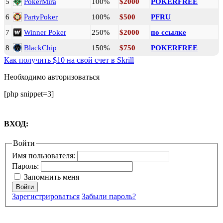
5
PokerMira
100%
$2000
POKERFREE
6
PartyPoker
100%
$500
PFRU
7
Winner Poker
250%
$2000
по ссылке
8
BlackChip
150%
$750
POKERFREE
Как получить $10 на свой счет в Skrill
Необходимо авторизоваться
[php snippet=3]
ВХОД:
Войти
Имя пользователя:
Пароль:
Запомнить меня
Войти
Зарегистрироваться
Забыли пароль?