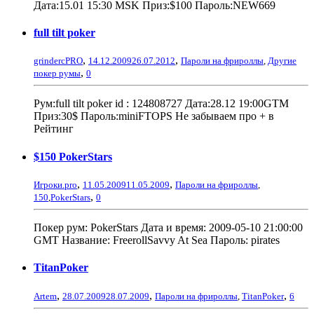
Дата:15.01 15:30 MSK Приз:$100 Пароль:NEW669
full tilt poker
,
,
grindercPRO
14.12.2009
26.07.2012
Пароли на фрироллы
,
Другие
,
покер румы
0
Рум:full tilt poker id : 124808727 Дата:28.12 19:00GTM
Приз:30$ Пароль:miniFTOPS Не забываем про + в
Рейтинг
$150 PokerStars
,
,
Игроки.pro
11.05.2009
11.05.2009
Пароли на фрироллы
,
,
150
,
PokerStars
0
Покер рум: PokerStars Дата и время: 2009-05-10 21:00:00
GMT Название: FreerollSavvy At Sea Пароль: pirates
TitanPoker
,
,
,
Artem
28.07.2009
28.07.2009
Пароли на фрироллы
,
TitanPoker
6