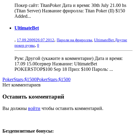
Покер сайт: TitanPoker Дата и время: 30th July 21.00 hs
(Titan Server) Название фриролла: Titan Poker (II) $150
Added...
UltimateBet
,
,
17.09.2009
26.07.2012
Пароли на фрироллы
,
UltimateBet
,
Другие
,
покер румы
0
Рум: Другой (укажите в комментарие) Дата и время:
17.09 15.00сервер Название: UltimateBet
POKERSTOP$100 Sep 18 Приз: $100 Пароль: ...
PokerStars-$1500
PokerStars-$1500
Нет комментариев
Оставить комментарий
Вы должны
войти
чтобы оставить комментарий.
Бездепозитные бонусы: