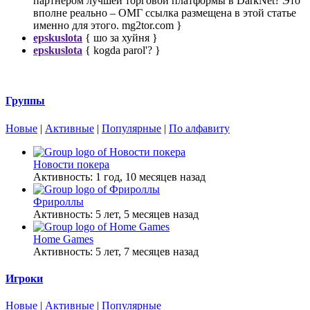
партнером лучшей торговой платформы в DarkNet? Это
вполне реально – ОМГ ссылка размещена в этой статье
именно для этого. mg2tor.com }
epskuslota
{ шо за хуйня }
epskuslota
{ kogda parol'? }
Группы
Новые
|
Активные
|
Популярные
|
По алфавиту
Новости покера
Активность: 1 год, 10 месяцев назад
Фрироллы
Активность: 5 лет, 5 месяцев назад
Home Games
Активность: 5 лет, 7 месяцев назад
Игроки
Новые
|
Активные
|
Популярные