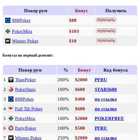
Покер рум
Бонус
Получить
888Poker
$88
PokerMira
$103
Winner Poker
$10
Бонусы на первый депозит:
Покер рум
%
Бонус
Код бонуса
1
TitanPoker
200%
$2000
PFRU
2
PokerStars
100%
$600
STARS600
3
888Poker
100%
$400
по ссылке
4
Full Tilt Poker
100%
$600
по ссылке
5
PokerMira
100%
$2000
POKERFREE
6
PartyPoker
100%
$500
PFRU
7
Winner Poker
250%
$2000
по ссылке