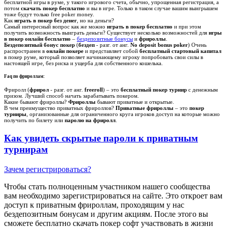
бесплатной игры в руме, у такого игрового счета, обычно, упрощенная регистрация, а
потом
скачать покер бесплатно
и вы в игре. Только в таком случае вашим выигрышем
тоже будут только free poker money.
Как
играть в покер без денег
, но на деньги?
Самый интересный вопрос как же можно
играть в покер бесплатно
и при этом
получить возможность выиграть деньги? Существует несколько возможностей для
игры
в покер онлайн бесплатно
–
бездепозитные бонусы
и
фрироллы
.
Бездепозитный бонус покер
(
бездеп
- разг. от анг.
No deposit bonus poker
) Очень
распространен в
онлайн покере
и представляет собой
бесплатный стартовый капитал
в покер руме, который позволяет начинающему игроку попробовать свои силы в
настоящей игре, без риска и ущерба для собственного кошелька.
Faq по фрироллам:
Фриролл (
фрирол
- разг. от анг.
freeroll
) – это
бесплатный покер турнир
с денежным
призом. Лучший способ начать зарабатывать покером.
Какие бывают фрироллы?
Фрироллы
бывают приватные и открытые.
В чем преимущество приватных фрироллов?
Приватные фрироллы
– это
покер
турниры
, организованные для ограниченного круга игроков доступ на которые можно
получить по билету или
паролю на фриролл
.
Как увидеть скрытые пароли к приватным
турнирам
Зачем регистрироваться?
Чтобы стать полноценным участником нашего сообщества
вам необходимо зарегистрироваться на сайте. Это откроет вам
доступ к приватным фрироллам, проходящим у нас
бездепозитным бонусам и другим акциям. После этого вы
сможете бесплатно скачать покер софт участвовать в жизни