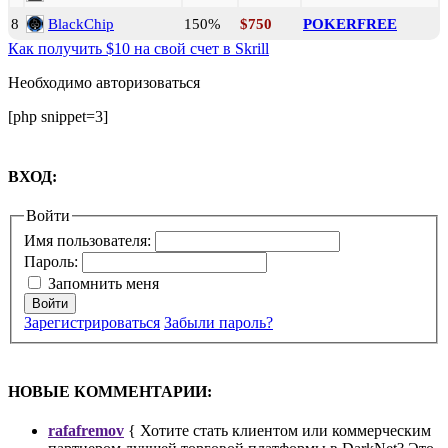
8
BlackChip
150%
$750
POKERFREE
Как получить $10 на свой счет в Skrill
Необходимо авторизоваться
[php snippet=3]
ВХОД:
Войти
Имя пользователя:
Пароль:
Запомнить меня
Войти
Зарегистрироваться
Забыли пароль?
НОВЫЕ КОММЕНТАРИИ:
rafafremov
{ Хотите стать клиентом или коммерческим