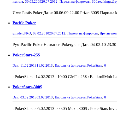
,
,
manora
30.05.2009
26.07.2012
Пароли на фрироллы
,
300
,
red kings
,
Др
Имя: Pastis Poker Дата: 06.06.09 22-00 Prize: 300$ Пароль: 
Pacific Poker
,
,
grindercPRO
03.02.2010
26.07.2012
Пароли на фрироллы
,
Другие пок
Рум:Pacific Poker Названеи:Pokergratis Дата:04-02-10 23.30
PokerStars-25$
,
,
,
Den
11.02.2013
11.02.2013
Пароли на фрироллы
,
PokerStars
0
: PokerStars : 14.02.2013 : 10:00 GMT : 25$ : BankrollMob Le
PokerStars-300$
,
,
,
Den
03.02.2013
03.02.2013
Пароли на фрироллы
,
PokerStars
0
: PokerStars : 05.02.2013 : 00:05 Мск : 300$ : PokerStars Invi