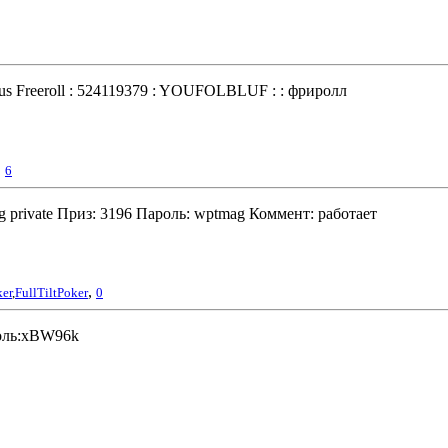
onus Freeroll : 524119379 : YOUFOLBLUF : : фриролл
,
6
ag private Приз: 3196 Пароль: wptmag Коммент: работает
,
ker
,
FullTiltPoker
0
ароль:xBW96k