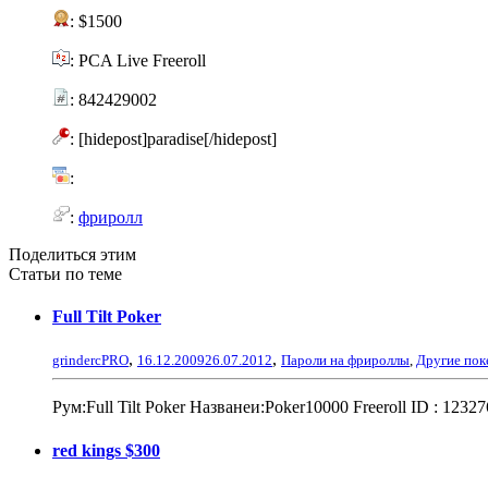
: $1500
: PCA Live Freeroll
: 842429002
: [hidepost]paradise[/hidepost]
:
:
фриролл
Поделиться этим
Cтатьи по теме
Full Tilt Poker
,
,
grindercPRO
16.12.2009
26.07.2012
Пароли на фрироллы
,
Другие пок
Рум:Full Tilt Poker Названеи:Poker10000 Freeroll ID : 12
red kings $300