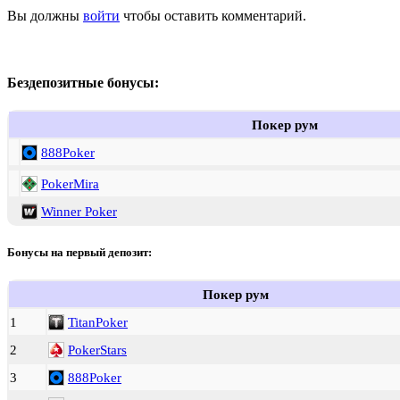
Вы должны
войти
чтобы оставить комментарий.
Бездепозитные бонусы:
Покер рум
888Poker
PokerMira
Winner Poker
Бонусы на первый депозит:
Покер рум
1
TitanPoker
2
PokerStars
3
888Poker