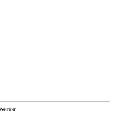
 Рейтинг