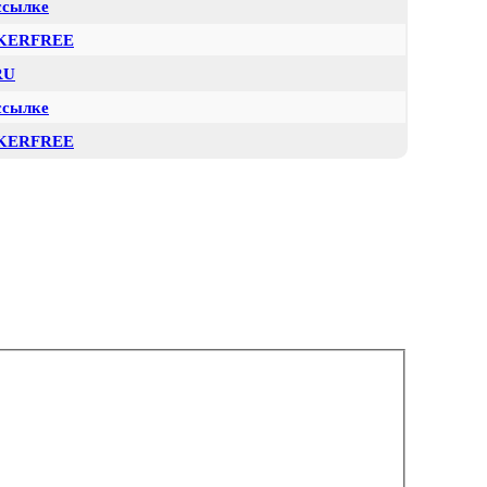
ссылке
KERFREE
RU
ссылке
KERFREE