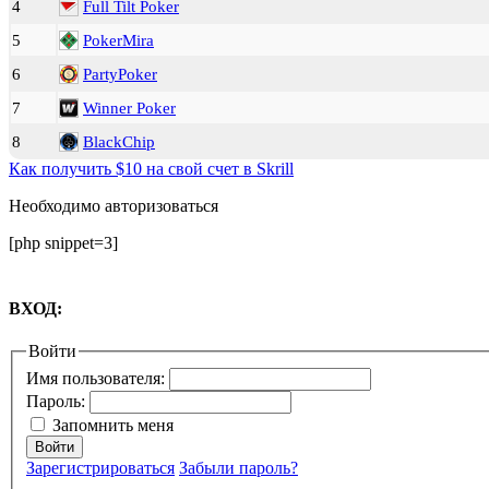
4
Full Tilt Poker
5
PokerMira
6
PartyPoker
7
Winner Poker
8
BlackChip
Как получить $10 на свой счет в Skrill
Необходимо авторизоваться
[php snippet=3]
ВХОД:
Войти
Имя пользователя:
Пароль:
Запомнить меня
Войти
Зарегистрироваться
Забыли пароль?