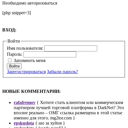
Необходимо авторизоваться
[php snippet=3]
ВХОД:
Войти
Имя пользователя:
Пароль:
Запомнить меня
Войти
Зарегистрироваться
Забыли пароль?
НОВЫЕ КОММЕНТАРИИ:
rafafremov
{ Хотите стать клиентом или коммерческим
партнером лучшей торговой платформы в DarkNet? Это
вполне реально – ОМГ ссылка размещена в этой статье
именно для этого. mg2tor.com }
epskuslota
{ шо за хуйня }