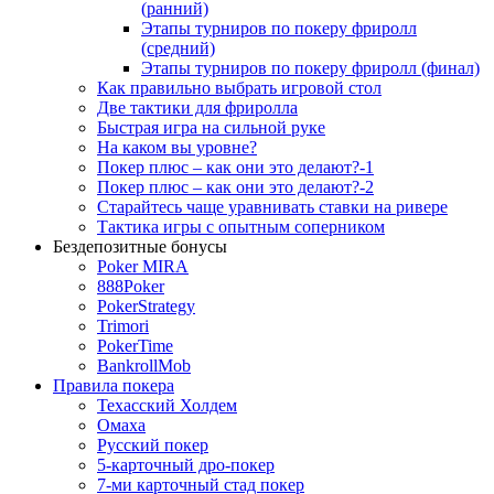
(ранний)
Этапы турниров по покеру фриролл
(средний)
Этапы турниров по покеру фриролл (финал)
Как правильно выбрать игровой стол
Две тактики для фриролла
Быстрая игра на сильной руке
На каком вы уровне?
Покер плюс – как они это делают?-1
Покер плюс – как они это делают?-2
Старайтесь чаще уравнивать ставки на ривере
Тактика игры с опытным соперником
Бездепозитные бонусы
Poker MIRA
888Poker
PokerStrategy
Trimori
PokerTime
BankrollMob
Правила покера
Техасский Холдем
Омаха
Русский покер
5-карточный дро-покер
7-ми карточный стад покер