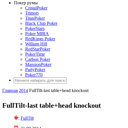
Покер румы
CristalPoker
Trimori
TitanPoker
Black Chip Poker
PokerStars
Poker MIRA
RedKings Poker
William Hill
RedStarPoker
PokerTime
Carbon Poker
MansionPoker
PartyPoker
Poker770
Главная
2014
FullTilt-last table+head knockout
FullTilt-last table+head knockout
:
FullTilt