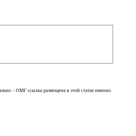
ально – ОМГ ссылка размещена в этой статье именно