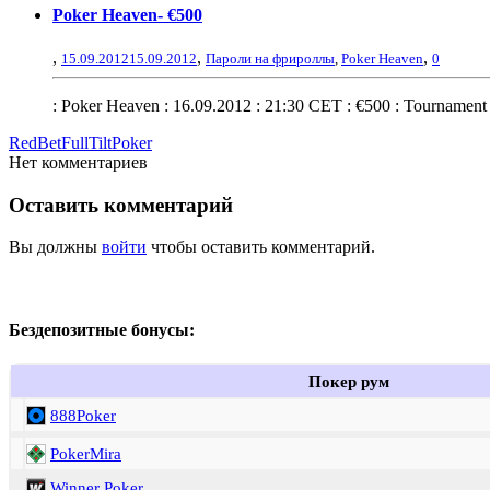
Poker Heaven- €500
,
,
,
15.09.2012
15.09.2012
Пароли на фрироллы
,
Poker Heaven
0
: Poker Heaven : 16.09.2012 : 21:30 CET : €500 : Tournamen
RedBet
FullTiltPoker
Нет комментариев
Оставить комментарий
Вы должны
войти
чтобы оставить комментарий.
Бездепозитные бонусы:
Покер рум
888Poker
PokerMira
Winner Poker