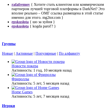
rafafremov
{ Хотите стать клиентом или коммерческим
партнером лучшей торговой платформы в DarkNet? Это
вполне реально – ОМГ ссылка размещена в этой статье
именно для этого. mg2tor.com }
epskuslota
{ шо за хуйня }
epskuslota
{ kogda parol'? }
Группы
Новые
|
Активные
|
Популярные
|
По алфавиту
Новости покера
Активность: 1 год, 10 месяцев назад
Фрироллы
Активность: 5 лет, 5 месяцев назад
Home Games
Активность: 5 лет, 7 месяцев назад
Игроки