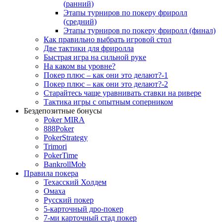
(ранний)
Этапы турниров по покеру фриролл
(средний)
Этапы турниров по покеру фриролл (финал)
Как правильно выбрать игровой стол
Две тактики для фриролла
Быстрая игра на сильной руке
На каком вы уровне?
Покер плюс – как они это делают?-1
Покер плюс – как они это делают?-2
Старайтесь чаще уравнивать ставки на ривере
Тактика игры с опытным соперником
Бездепозитные бонусы
Poker MIRA
888Poker
PokerStrategy
Trimori
PokerTime
BankrollMob
Правила покера
Техасский Холдем
Омаха
Русский покер
5-карточный дро-покер
7-ми карточный стад покер