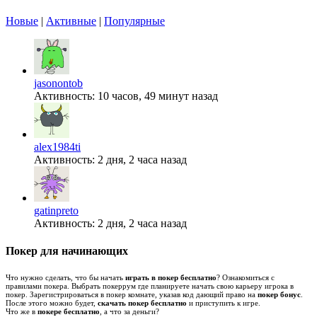
Новые
|
Активные
|
Популярные
jasonontob
Активность: 10 часов, 49 минут назад
alex1984ti
Активность: 2 дня, 2 часа назад
gatinpreto
Активность: 2 дня, 2 часа назад
Покер для начинающих
Что нужно сделать, что бы начать
играть в покер бесплатно
? Ознакомиться с
правилами покера. Выбрать покеррум где планируете начать свою карьеру игрока в
покер. Зарегистрироваться в покер комнате, указав код дающий право на
покер бонус
.
После этого можно будет,
скачать покер бесплатно
и приступить к игре.
Что же в
покере бесплатно
, а что за деньги?