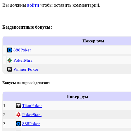
Вы должны
войти
чтобы оставить комментарий.
Бездепозитные бонусы:
Покер рум
888Poker
PokerMira
Winner Poker
Бонусы на первый депозит:
Покер рум
1
TitanPoker
2
PokerStars
3
888Poker