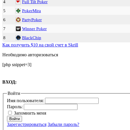
4
Full Tilt Poker
5
PokerMira
6
PartyPoker
7
Winner Poker
8
BlackChip
Как получить $10 на свой счет в Skrill
Необходимо авторизоваться
[php snippet=3]
ВХОД:
Войти
Имя пользователя:
Пароль:
Запомнить меня
Войти
Зарегистрироваться
Забыли пароль?