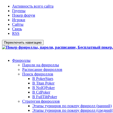
Активность всего сайта
Группы
Покер форум
Игроки
Сайты
Связь
RSS
Переключить навигацию
Фрироллы
Пароли на фрироллы
Расписание фрироллов
Поиск фрироллов
В PokerStars
В Titan Poker
В NoIQPoker
В CdPoker
В FullTiltPoker
Стратегия фрироллов
Этапы турниров по покеру фриролл (ранний)
Этапы турниров по покеру фриролл (средний