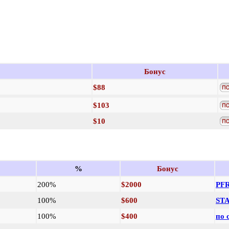
Бонус
$88
$103
$10
%
Бонус
200%
$2000
PF
100%
$600
ST
100%
$400
по 