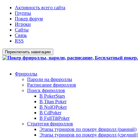
Активность всего сайта
Группы
Покер форум
Игроки
Сайты
Связь
RSS
Переключить навигацию
Фрироллы
Пароли на фрироллы
Расписание фрироллов
Поиск фрироллов
В PokerStars
В Titan Poker
В NoIQPoker
В CdPoker
В FullTiltPoker
Стратегия фрироллов
Этапы турниров по покеру фриролл (ранний)
Этапы турниров по покеру фриролл (средний