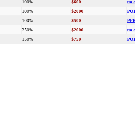
100%
$600
по 
100%
$2000
PO
100%
$500
PF
250%
$2000
по 
150%
$750
PO