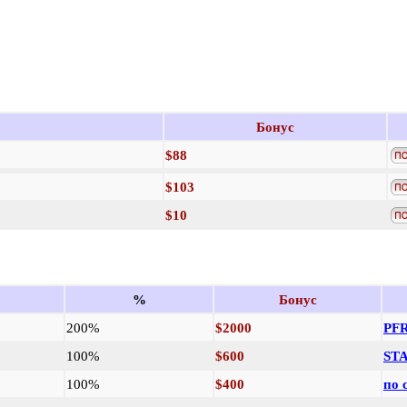
Бонус
$88
$103
$10
%
Бонус
200%
$2000
PF
100%
$600
ST
100%
$400
по 