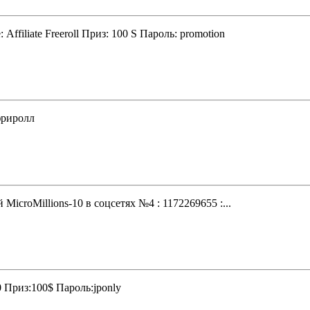
Affiliate Freeroll Приз: 100 S Пароль: promotion
 фриролл
й MicroMillions-10 в соцсетях №4 : 1172269655 :...
0 Приз:100$ Пароль:jponly