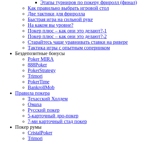
Этапы турниров по покеру фриролл (финал)
Как правильно выбрать игровой стол
Две тактики для фриролла
Быстрая игра на сильной руке
На каком вы уровне?
Покер плюс – как они это делают?-1
Покер плюс – как они это делают?-2
Старайтесь чаще уравнивать ставки на ривере
Тактика игры с опытным соперником
Бездепозитные бонусы
Poker MIRA
888Poker
PokerStrategy
Trimori
PokerTime
BankrollMob
Правила покера
Техасский Холдем
Омаха
Русский покер
5-карточный дро-покер
7-ми карточный стад покер
Покер румы
CristalPoker
Trimori