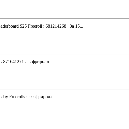
aderboard $25 Freeroll : 681214268 : За 15...
 : 871641271 : : : фриролл
day Freerolls : : : : фриролл