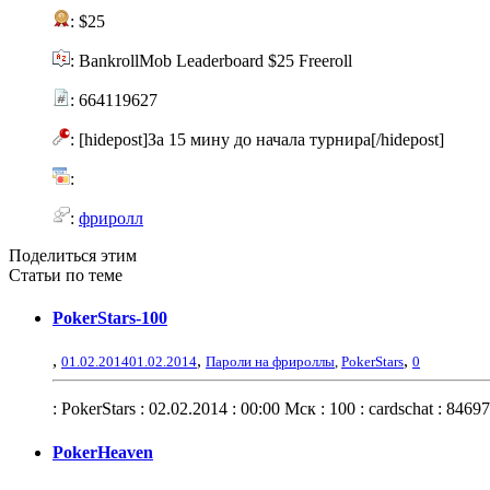
: $25
: BankrollMob Leaderboard $25 Freeroll
: 664119627
: [hidepost]За 15 мину до начала турнира[/hidepost]
:
:
фриролл
Поделиться этим
Cтатьи по теме
PokerStars-100
,
,
,
01.02.2014
01.02.2014
Пароли на фрироллы
,
PokerStars
0
: PokerStars : 02.02.2014 : 00:00 Мск : 100 : cardschat : 8469
PokerHeaven