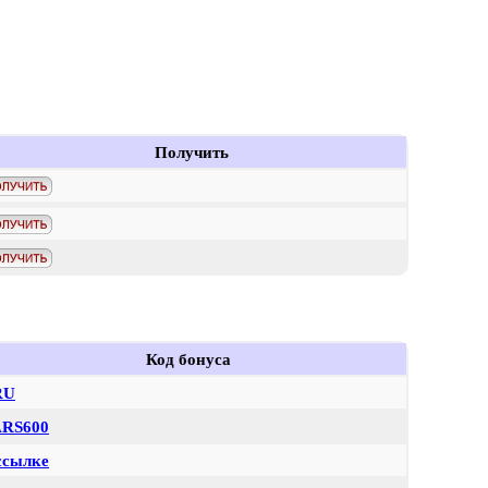
Получить
Код бонуса
RU
ARS600
ссылке