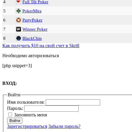
4
Full Tilt Poker
5
PokerMira
6
PartyPoker
7
Winner Poker
8
BlackChip
Как получить $10 на свой счет в Skrill
Необходимо авторизоваться
[php snippet=3]
ВХОД:
Войти
Имя пользователя:
Пароль:
Запомнить меня
Войти
Зарегистрироваться
Забыли пароль?