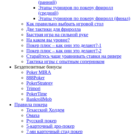
(ранний)
Этапы турниров по покеру фриролл
(средний)
Этапы турниров по покеру фриролл (финал)
Как правильно выбрать игровой стол
Две тактики для фриролла
Быстрая игра на сильной руке
На каком вы уровне?
Покер плюс – как они это делают?-1
Покер плюс – как они это делают?-2
Старайтесь чаще уравнивать ставки на ривере
Тактика игры с опытным соперником
Бездепозитные бонусы
Poker MIRA
888Poker
PokerStrategy
Trimori
PokerTime
BankrollMob
Правила покера
Техасский Холдем
Омаха
Русский покер
5-карточный дро-покер
7-ми карточный стад покер