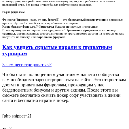
в покер руме, который позволяет начинающему игроку попробовать свои силы в
настоящей игре, без риска и ущерба для собственного кошелька.
Faq по фрироллам:
Фриролл (
фрирол
- разг. от анг.
freeroll
) – это
бесплатный покер турнир
с денежным
призом. Лучший способ начать зарабатывать покером.
Какие бывают фрироллы?
Фрироллы
бывают приватные и открытые.
В чем преимущество приватных фрироллов?
Приватные фрироллы
– это
покер
турниры
, организованные для ограниченного круга игроков доступ на которые можно
получить по билету или
паролю на фриролл
.
Как увидеть скрытые пароли к приватным
турнирам
Зачем регистрироваться?
Чтобы стать полноценным участником нашего сообщества
вам необходимо зарегистрироваться на сайте. Это откроет вам
доступ к приватным фрироллам, проходящим у нас
бездепозитным бонусам и другим акциям. После этого вы
сможете бесплатно скачать покер софт участвовать в жизни
сайта и бесплатно играть в покер.
[php snippet=2]