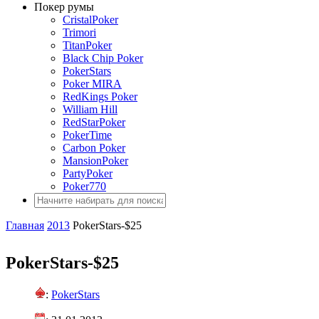
Покер румы
CristalPoker
Trimori
TitanPoker
Black Chip Poker
PokerStars
Poker MIRA
RedKings Poker
William Hill
RedStarPoker
PokerTime
Carbon Poker
MansionPoker
PartyPoker
Poker770
Главная
2013
PokerStars-$25
PokerStars-$25
:
PokerStars