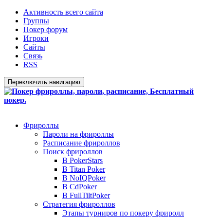
Активность всего сайта
Группы
Покер форум
Игроки
Сайты
Связь
RSS
Переключить навигацию
Фрироллы
Пароли на фрироллы
Расписание фрироллов
Поиск фрироллов
В PokerStars
В Titan Poker
В NoIQPoker
В CdPoker
В FullTiltPoker
Стратегия фрироллов
Этапы турниров по покеру фриролл