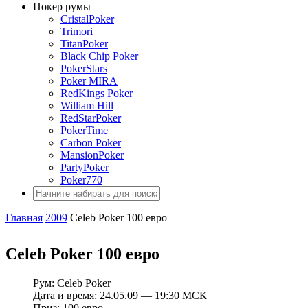
Покер румы
CristalPoker
Trimori
TitanPoker
Black Chip Poker
PokerStars
Poker MIRA
RedKings Poker
William Hill
RedStarPoker
PokerTime
Carbon Poker
MansionPoker
PartyPoker
Poker770
Главная
2009
Celeb Poker 100 евро
Celeb Poker 100 евро
Рум: Celeb Poker
Дата и время: 24.05.09 — 19:30 МСК
Приз: 100 евро