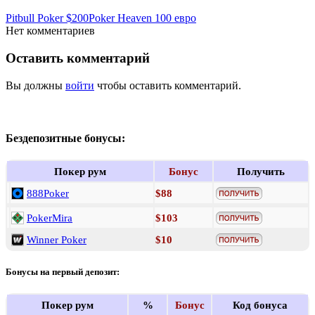
Pitbull Poker $200
Poker Heaven 100 евро
Нет комментариев
Оставить комментарий
Вы должны
войти
чтобы оставить комментарий.
Бездепозитные бонусы:
Покер рум
Бонус
Получить
888Poker
$88
PokerMira
$103
Winner Poker
$10
Бонусы на первый депозит:
Покер рум
%
Бонус
Код бонуса