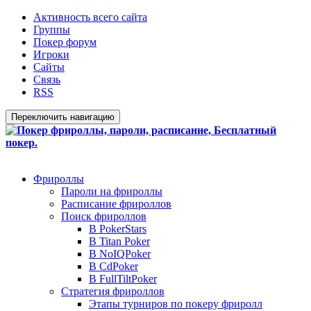
Активность всего сайта
Группы
Покер форум
Игроки
Сайты
Связь
RSS
Переключить навигацию
Фрироллы
Пароли на фрироллы
Расписание фрироллов
Поиск фрироллов
В PokerStars
В Titan Poker
В NoIQPoker
В CdPoker
В FullTiltPoker
Стратегия фрироллов
Этапы турниров по покеру фриролл