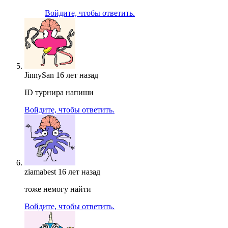
Войдите, чтобы ответить.
JinnySan
16 лет назад
ID турнира напиши
Войдите, чтобы ответить.
ziamabest
16 лет назад
тоже немогу найти
Войдите, чтобы ответить.