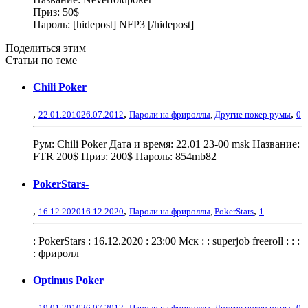
Приз: 50$
Пароль: [hidepost] NFP3 [/hidepost]
Поделиться этим
Cтатьи по теме
Chili Poker
,
,
,
22.01.2010
26.07.2012
Пароли на фрироллы
,
Другие покер румы
0
Рум: Chili Poker Дата и время: 22.01 23-00 msk Название:
FTR 200$ Приз: 200$ Пароль: 854mb82
PokerStars-
,
,
,
16.12.2020
16.12.2020
Пароли на фрироллы
,
PokerStars
1
: PokerStars : 16.12.2020 : 23:00 Мск : : superjob freeroll : : :
: фриролл
Optimus Poker
,
,
,
19.01.2010
26.07.2012
Пароли на фрироллы
,
Другие покер румы
0