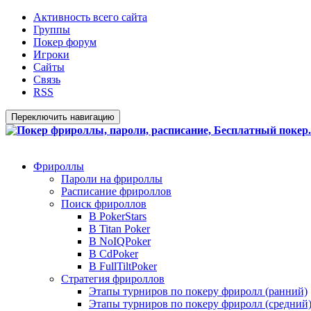
Активность всего сайта
Группы
Покер форум
Игроки
Сайты
Связь
RSS
Переключить навигацию
Фрироллы
Пароли на фрироллы
Расписание фрироллов
Поиск фрироллов
В PokerStars
В Titan Poker
В NoIQPoker
В CdPoker
В FullTiltPoker
Стратегия фрироллов
Этапы турниров по покеру фриролл (ранний)
Этапы турниров по покеру фриролл (средний