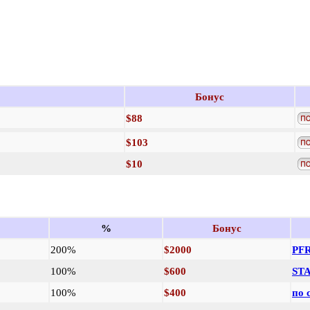
Бонус
$88
$103
$10
%
Бонус
200%
$2000
PF
100%
$600
ST
100%
$400
по 