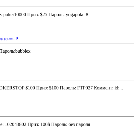
е: poker10000 Приз: $25 Пароль: yogapoker8
,
ер румы
0
 Пароль:bubblex
: POKERSTOP $100 Приз: $100 Пароль: FTP927 Коммент: id:...
ие: 102043802 Приз: 100$ Пароль: без пароля