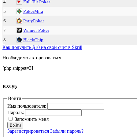
4
Full Tilt Poker
5
PokerMira
6
PartyPoker
7
Winner Poker
8
BlackChip
Как получить $10 на свой счет в Skrill
Необходимо авторизоваться
[php snippet=3]
ВХОД:
Войти
Имя пользователя:
Пароль:
Запомнить меня
Войти
Зарегистрироваться
Забыли пароль?