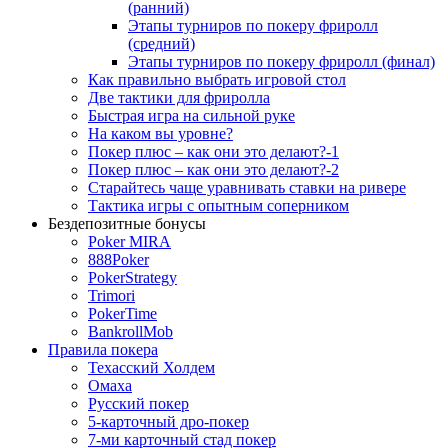
(ранний)
Этапы турниров по покеру фриролл
(средний)
Этапы турниров по покеру фриролл (финал)
Как правильно выбрать игровой стол
Две тактики для фриролла
Быстрая игра на сильной руке
На каком вы уровне?
Покер плюс – как они это делают?-1
Покер плюс – как они это делают?-2
Старайтесь чаще уравнивать ставки на ривере
Тактика игры с опытным соперником
Бездепозитные бонусы
Poker MIRA
888Poker
PokerStrategy
Trimori
PokerTime
BankrollMob
Правила покера
Техасский Холдем
Омаха
Русский покер
5-карточный дро-покер
7-ми карточный стад покер