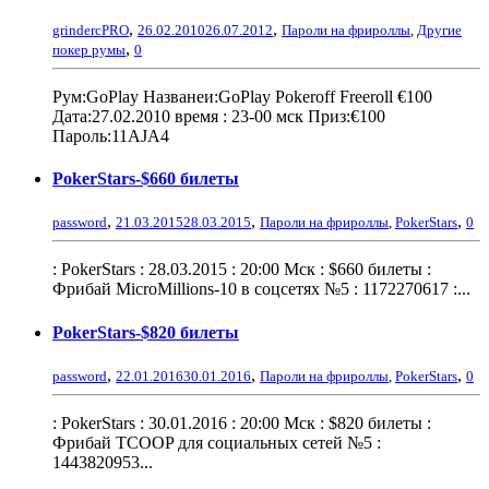
,
,
grindercPRO
26.02.2010
26.07.2012
Пароли на фрироллы
,
Другие
,
покер румы
0
Рум:GoPlay Названеи:GoPlay Pokeroff Freeroll €100
Дата:27.02.2010 время : 23-00 мск Приз:€100
Пароль:11AJA4
PokerStars-$660 билеты
,
,
,
password
21.03.2015
28.03.2015
Пароли на фрироллы
,
PokerStars
0
: PokerStars : 28.03.2015 : 20:00 Мск : $660 билеты :
Фрибай MicroMillions-10 в соцсетях №5 : 1172270617 :...
PokerStars-$820 билеты
,
,
,
password
22.01.2016
30.01.2016
Пароли на фрироллы
,
PokerStars
0
: PokerStars : 30.01.2016 : 20:00 Мск : $820 билеты :
Фрибай TCOOP для социальных сетей №5 :
1443820953...