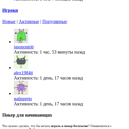
Игроки
Новые
|
Активные
|
Популярные
jasonontob
Активность: 1 час, 53 минуты назад
alex1984ti
Активность: 1 день, 17 часов назад
gatinpreto
Активность: 1 день, 17 часов назад
Покер для начинающих
Что нужно сделать, что бы начать
играть в покер бесплатно
? Ознакомиться с