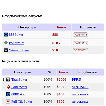
Бездепозитные бонусы:
Покер рум
Бонус
Получить
888Poker
$88
PokerMira
$103
Winner Poker
$10
Бонусы на первый депозит:
Покер рум
%
Бонус
Код бонуса
1
TitanPoker
200%
$2000
PFRU
2
PokerStars
100%
$600
STARS600
3
888Poker
100%
$400
по ссылке
4
Full Tilt Poker
100%
$600
по ссылке