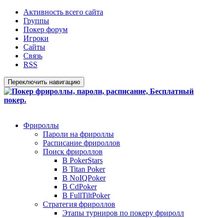
Активность всего сайта
Группы
Покер форум
Игроки
Сайты
Связь
RSS
Переключить навигацию
Фрироллы
Пароли на фрироллы
Расписание фрироллов
Поиск фрироллов
В PokerStars
В Titan Poker
В NoIQPoker
В CdPoker
В FullTiltPoker
Стратегия фрироллов
Этапы турниров по покеру фриролл