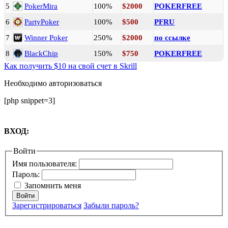
5
PokerMira
100%
$2000
POKERFREE
6
PartyPoker
100%
$500
PFRU
7
Winner Poker
250%
$2000
по ссылке
8
BlackChip
150%
$750
POKERFREE
Как получить $10 на свой счет в Skrill
Необходимо авторизоваться
[php snippet=3]
ВХОД:
Войти
Имя пользователя:
Пароль:
Запомнить меня
Войти
Зарегистрироваться
Забыли пароль?