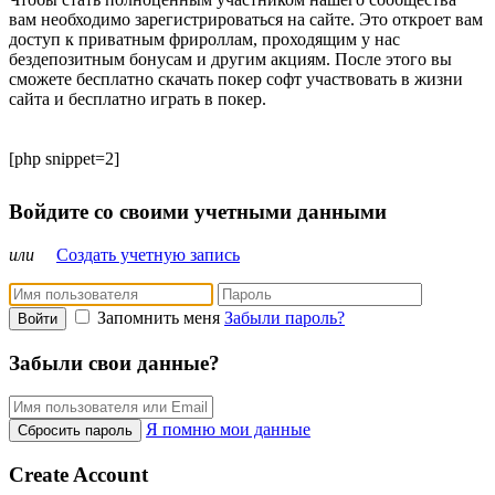
вам необходимо зарегистрироваться на сайте. Это откроет вам
доступ к приватным фрироллам, проходящим у нас
бездепозитным бонусам и другим акциям. После этого вы
сможете бесплатно скачать покер софт участвовать в жизни
сайта и бесплатно играть в покер.
[php snippet=2]
Войдите со своими учетными данными
или
Создать учетную запись
Запомнить меня
Забыли пароль?
Войти
Забыли свои данные?
Я помню мои данные
Сбросить пароль
Create Account