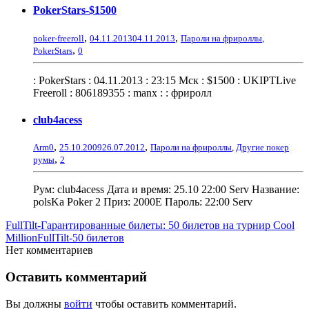
PokerStars-$1500
,
,
poker-freeroll
04.11.2013
04.11.2013
Пароли на фрироллы
,
,
PokerStars
0
: PokerStars : 04.11.2013 : 23:15 Мск : $1500 : UKIPTLive
Freeroll : 806189355 : manx : : фриролл
club4acess
,
,
Arm0
25.10.2009
26.07.2012
Пароли на фрироллы
,
Другие покер
,
румы
2
Рум: club4acess Дата и время: 25.10 22:00 Serv Название:
polsKa Poker 2 Приз: 2000E Пароль: 22:00 Serv
FullTilt-Гарантированные билеты: 50 билетов на турнир Cool
Million
FullTilt-50 билетов
Нет комментариев
Оставить комментарий
Вы должны
войти
чтобы оставить комментарий.