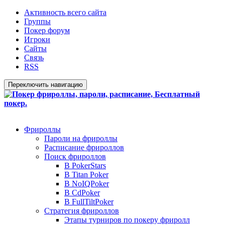
Активность всего сайта
Группы
Покер форум
Игроки
Сайты
Связь
RSS
Переключить навигацию
Фрироллы
Пароли на фрироллы
Расписание фрироллов
Поиск фрироллов
В PokerStars
В Titan Poker
В NoIQPoker
В CdPoker
В FullTiltPoker
Стратегия фрироллов
Этапы турниров по покеру фриролл