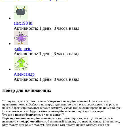
alex1984ti
Активность: 1 день, 8 часов назад
gatinpreto
Активность: 1 день, 8 часов назад
Александр
Активность: 1 день, 8 часов назад
Покер для начинающих
Что нужно сделать, что бы начать
играть в покер бесплатно
? Ознакомиться с
правилами покера. Выбрать покеррум где планируете начать свою карьеру игрока в
покер. Зарегистрироваться в покер комнате, указав код дающий право на
покер бонус
.
После этого можно будет,
скачать покер бесплатно
и приступить к игре.
Что же в
покере бесплатно
, а что за деньги?
Играть в онлайн покер бесплатно
действительно просто, как и у любой игры в
интернете у
покера онлайн
есть бесплатный вариант, это игра на фишки (free money,
play money, free poker money). Для этого вам просто нужно открыть счет для