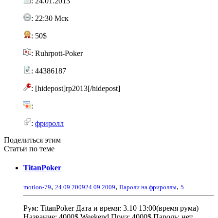
: 24.01.2013
: 22:30 Мск
: 50$
: Ruhrpott-Poker
: 44386187
: [hidepost]rp2013[/hidepost]
:
:
фриролл
Поделиться этим
Cтатьи по теме
TitanPoker
,
,
,
motion-79
24.09.2009
24.09.2009
Пароли на фрироллы
5
Рум: TitanPoker Дата и время: 3.10 13:00(время рума)
Название: 4000$ Weekend Приз: 4000$ Пароль: нет