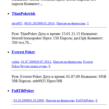
пароля Коммент:...
TitanPokerisk
,
,
,
alex007
08.01.2010
08.01.2010
Пароли на фрироллы
1
Рум: TitanPoker Дата и время: 15.01 21.15 Название:
freeroll bonospoker Приз: 150 Пароль: jan15pk Коммент:
350 тел,70...
Everest Poker
,
,
valda
01.07.2009
26.07.2012
Пароли на фрироллы
,
Everest
,
Poker
,
Другие покер румы
0
Рум: Everest Poker Дата и время: 01.07.09 Название: SNB
50$ Пароль: snb0925 Приз:50$
FullTiltPoker
,
,
,
03.10.2009
03.10.2009
Пароли на фрироллы
,
FullTiltPoker
0