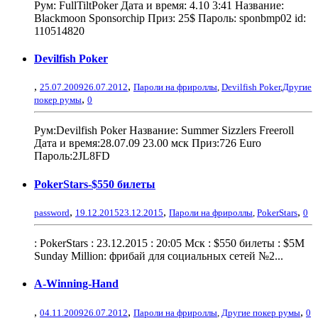
Рум: FullTiltPoker Дата и время: 4.10 3:41 Название:
Blackmoon Sponsorchip Приз: 25$ Пароль: sponbmp02 id:
110514820
Devilfish Poker
,
,
25.07.2009
26.07.2012
Пароли на фрироллы
,
Devilfish Poker
,
Другие
,
покер румы
0
Рум:Devilfish Poker Название: Summer Sizzlers Freeroll
Дата и время:28.07.09 23.00 мск Приз:726 Euro
Пароль:2JL8FD
PokerStars-$550 билеты
,
,
,
password
19.12.2015
23.12.2015
Пароли на фрироллы
,
PokerStars
0
: PokerStars : 23.12.2015 : 20:05 Мск : $550 билеты : $5М
Sunday Million: фрибай для социальных сетей №2...
A-Winning-Hand
,
,
,
04.11.2009
26.07.2012
Пароли на фрироллы
,
Другие покер румы
0