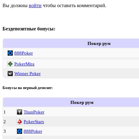
Вы должны
войти
чтобы оставить комментарий.
Бездепозитные бонусы:
Покер рум
888Poker
PokerMira
Winner Poker
Бонусы на первый депозит:
Покер рум
1
TitanPoker
2
PokerStars
3
888Poker