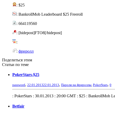
: $25
: BankrollMob Leaderboard $25 Freeroll
: 664119560
: [hidepost]FTO8[/hidepost]
:
:
фриролл
Поделиться этим
Cтатьи по теме
PokerStars-$25
,
,
,
password
22.01.2013
22.01.2013
Пароли на фрироллы
,
PokerStars
0
: PokerStars : 30.01.2013 : 20:00 GMT : $25 : BankrollMob Lea
Betfair