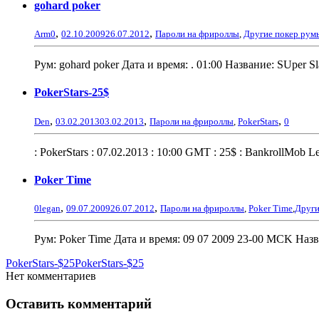
gohard poker
,
,
Arm0
02.10.2009
26.07.2012
Пароли на фрироллы
,
Другие покер рум
Рум: gohard poker Дата и время: . 01:00 Название: SUper Sl
PokerStars-25$
,
,
,
Den
03.02.2013
03.02.2013
Пароли на фрироллы
,
PokerStars
0
: PokerStars : 07.02.2013 : 10:00 GMT : 25$ : BankrollMob Le
Poker Time
,
,
0legan
09.07.2009
26.07.2012
Пароли на фрироллы
,
Poker Time
,
Други
Рум: Poker Time Дата и время: 09 07 2009 23-00 MCK Назва
PokerStars-$25
PokerStars-$25
Нет комментариев
Оставить комментарий