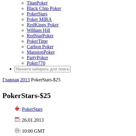
TitanPoker
Black Chip Poker
PokerStars
Poker MIRA
RedKings Poker
William Hill
RedStarPoker
PokerTime
Carbon Poker
MansionPoker
PartyPoker
Poker770
Главная
2013
PokerStars-$25
PokerStars-$25
:
PokerStars
: 26.01.2013
: 10:00 GMT