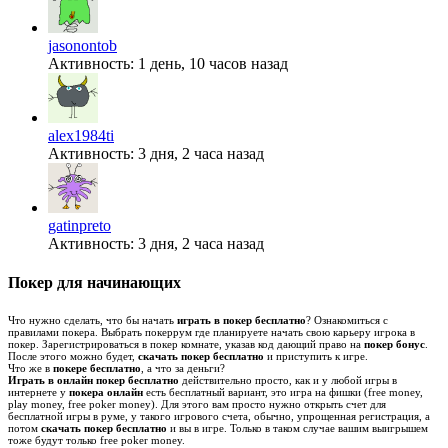
jasonontob
Активность: 1 день, 10 часов назад
alex1984ti
Активность: 3 дня, 2 часа назад
gatinpreto
Активность: 3 дня, 2 часа назад
Покер для начинающих
Что нужно сделать, что бы начать
играть в покер бесплатно
? Ознакомиться с
правилами покера. Выбрать покеррум где планируете начать свою карьеру игрока в
покер. Зарегистрироваться в покер комнате, указав код дающий право на
покер бонус
.
После этого можно будет,
скачать покер бесплатно
и приступить к игре.
Что же в
покере бесплатно
, а что за деньги?
Играть в онлайн покер бесплатно
действительно просто, как и у любой игры в
интернете у
покера онлайн
есть бесплатный вариант, это игра на фишки (free money,
play money, free poker money). Для этого вам просто нужно открыть счет для
бесплатной игры в руме, у такого игрового счета, обычно, упрощенная регистрация, а
потом
скачать покер бесплатно
и вы в игре. Только в таком случае вашим выигрышем
тоже будут только free poker money.