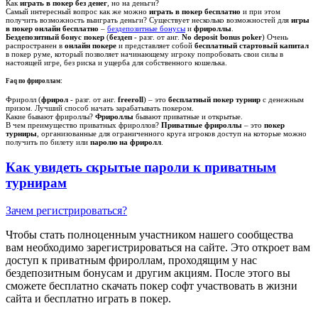
Как
играть в покер без денег
, но на деньги?
Самый интересный вопрос как же можно
играть в покер бесплатно
и при этом
получить возможность выиграть деньги? Существует несколько возможностей для
игры
в покер онлайн бесплатно
–
бездепозитные бонусы
и
фрироллы
.
Бездепозитный бонус покер
(
бездеп
- разг. от анг.
No deposit bonus poker
) Очень
распространен в
онлайн покере
и представляет собой
бесплатный стартовый капитал
в покер руме, который позволяет начинающему игроку попробовать свои силы в
настоящей игре, без риска и ущерба для собственного кошелька.
Faq по фрироллам:
Фриролл (
фрирол
- разг. от анг.
freeroll
) – это
бесплатный покер турнир
с денежным
призом. Лучший способ начать зарабатывать покером.
Какие бывают фрироллы?
Фрироллы
бывают приватные и открытые.
В чем преимущество приватных фрироллов?
Приватные фрироллы
– это
покер
турниры
, организованные для ограниченного круга игроков доступ на которые можно
получить по билету или
паролю на фриролл
.
Как увидеть скрытые пароли к приватным
турнирам
Зачем регистрироваться?
Чтобы стать полноценным участником нашего сообщества
вам необходимо зарегистрироваться на сайте. Это откроет вам
доступ к приватным фрироллам, проходящим у нас
бездепозитным бонусам и другим акциям. После этого вы
сможете бесплатно скачать покер софт участвовать в жизни
сайта и бесплатно играть в покер.