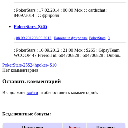
: PokerStars : 17.02.2014 : 00:00 Мск : : cardschat :
846973014 : : : фриролл
PokerStars- $265
,
,
,
08.09.2012
08.09.2012
Пароли на фрироллы
,
PokerStars
0
: PokerStars : 16.09.2012 : 21:00 Мск : $265 : GipsyTeam
WCOOP-47 Freeroll id: 604706828 : 604706828 : Dublin...
PokerStars-25$
24hpoker- $10
Нет комментариев
Оставить комментарий
Вы должны
войти
чтобы оставить комментарий.
Бездепозитные бонусы:
Покер рум
Бонус
Получить