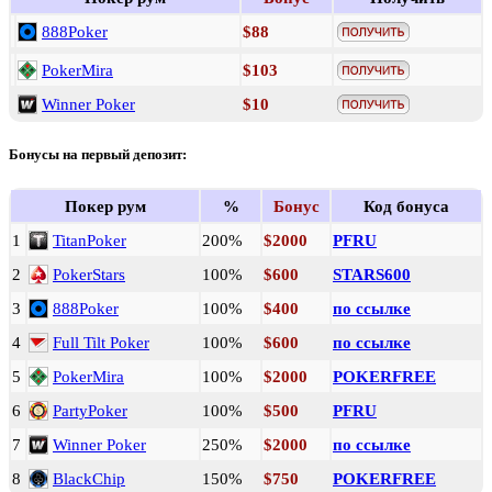
888Poker
$88
PokerMira
$103
Winner Poker
$10
Бонусы на первый депозит:
Покер рум
%
Бонус
Код бонуса
1
TitanPoker
200%
$2000
PFRU
2
PokerStars
100%
$600
STARS600
3
888Poker
100%
$400
по ссылке
4
Full Tilt Poker
100%
$600
по ссылке
5
PokerMira
100%
$2000
POKERFREE
6
PartyPoker
100%
$500
PFRU
7
Winner Poker
250%
$2000
по ссылке
8
BlackChip
150%
$750
POKERFREE