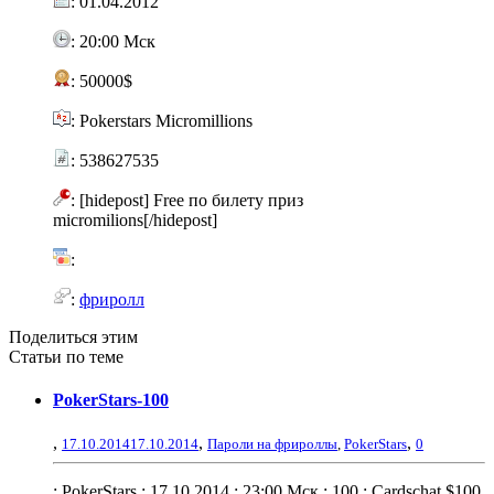
: 01.04.2012
: 20:00 Мск
: 50000$
: Pokerstars Micromillions
: 538627535
: [hidepost] Free по билету приз
micromilions[/hidepost]
:
:
фриролл
Поделиться этим
Cтатьи по теме
PokerStars-100
,
,
,
17.10.2014
17.10.2014
Пароли на фрироллы
,
PokerStars
0
: PokerStars : 17.10.2014 : 23:00 Мск : 100 : Cardschat $100