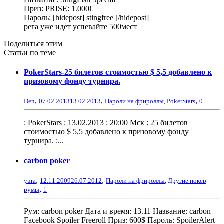
Приз: PRISE: 1.000€
Пароль: [hidepost] stingfree [/hidepost]
рега уже идет успевайте 500мест
Поделиться этим
Cтатьи по теме
PokerStars-25 билетов стоимостью $ 5,5 добавлено к
призовому фонду турнира.
,
,
,
Den
07.02.2013
13.02.2013
Пароли на фрироллы
,
PokerStars
0
: PokerStars : 13.02.2013 : 20:00 Мск : 25 билетов
стоимостью $ 5,5 добавлено к призовому фонду
турнира. :...
carbon poker
,
,
yura
12.11.2009
26.07.2012
Пароли на фрироллы
,
Другие покер
,
румы
1
Рум: carbon poker Дата и время: 13.11 Название: carbon
Facebook Spoiler Freeroll Приз: 600$ Пароль: SpoilerAlert