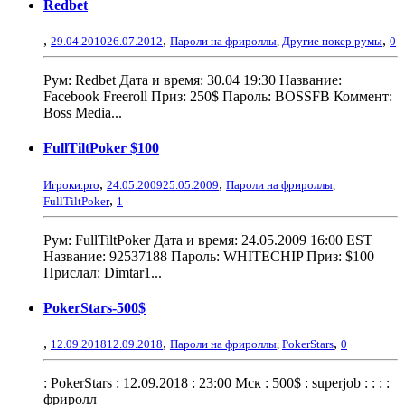
Redbet
,
,
,
29.04.2010
26.07.2012
Пароли на фрироллы
,
Другие покер румы
0
Рум: Redbet Дата и время: 30.04 19:30 Название:
Facebook Freeroll Приз: 250$ Пароль: BOSSFB Коммент:
Boss Media...
FullTiltPoker $100
,
,
Игроки.pro
24.05.2009
25.05.2009
Пароли на фрироллы
,
,
FullTiltPoker
1
Рум: FullTiltPoker Дата и время: 24.05.2009 16:00 EST
Название: 92537188 Пароль: WHITECHIP Приз: $100
Прислал: Dimtar1...
PokerStars-500$
,
,
,
12.09.2018
12.09.2018
Пароли на фрироллы
,
PokerStars
0
: PokerStars : 12.09.2018 : 23:00 Мск : 500$ : superjob : : : :
фриролл