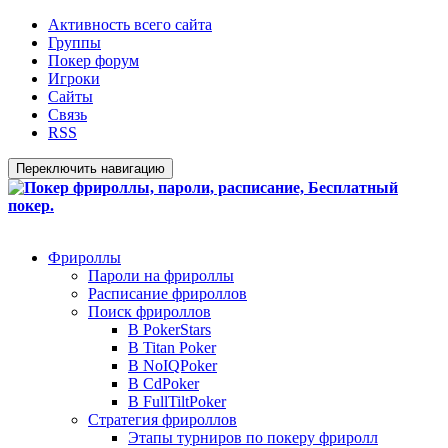
Активность всего сайта
Группы
Покер форум
Игроки
Сайты
Связь
RSS
Переключить навигацию
Фрироллы
Пароли на фрироллы
Расписание фрироллов
Поиск фрироллов
В PokerStars
В Titan Poker
В NoIQPoker
В CdPoker
В FullTiltPoker
Стратегия фрироллов
Этапы турниров по покеру фриролл