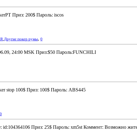
kerPT Приз: 200$ Пароль: iscos
,
ER
,
Другие покер румы
0
06.09, 24:00 MSK Приз:$50 Пароль:FUNCHILI
oker stop 100$ Приз: 100$ Пароль: ABS445
0
ние: id:104364106 Приз: 25$ Пароль: xm5st Коммент: Возможно жит