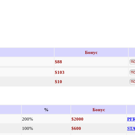
Бонус
$88
$103
$10
%
Бонус
200%
$2000
PF
100%
$600
ST