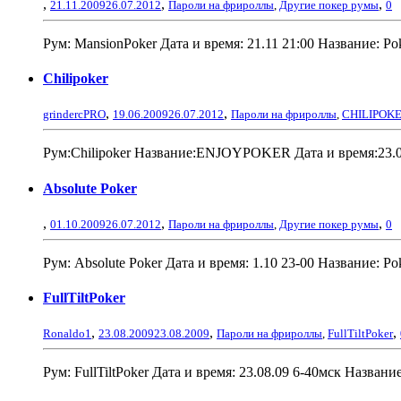
,
,
,
21.11.2009
26.07.2012
Пароли на фрироллы
,
Другие покер румы
0
Рум: MansionPoker Дата и время: 21.11 21:00 Название: Po
Chilipoker
,
,
grindercPRO
19.06.2009
26.07.2012
Пароли на фрироллы
,
CHILIPOK
Рум:Chilipoker Название:ENJOYPOKER Дата и время:23.
Absolute Poker
,
,
,
01.10.2009
26.07.2012
Пароли на фрироллы
,
Другие покер румы
0
Рум: Absolute Poker Дата и время: 1.10 23-00 Название: P
FullTiltPoker
,
,
,
Ronaldo1
23.08.2009
23.08.2009
Пароли на фрироллы
,
FullTiltPoker
Рум: FullTiltPoker Дата и время: 23.08.09 6-40мск Назва