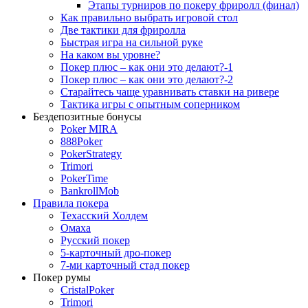
Этапы турниров по покеру фриролл (финал)
Как правильно выбрать игровой стол
Две тактики для фриролла
Быстрая игра на сильной руке
На каком вы уровне?
Покер плюс – как они это делают?-1
Покер плюс – как они это делают?-2
Старайтесь чаще уравнивать ставки на ривере
Тактика игры с опытным соперником
Бездепозитные бонусы
Poker MIRA
888Poker
PokerStrategy
Trimori
PokerTime
BankrollMob
Правила покера
Техасский Холдем
Омаха
Русский покер
5-карточный дро-покер
7-ми карточный стад покер
Покер румы
CristalPoker
Trimori