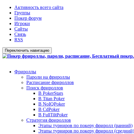
Активность всего сайта
Группы
Покер форум
Игроки
Сайты
Связь
RSS
Переключить навигацию
Фрироллы
Пароли на фрироллы
Расписание фрироллов
Поиск фрироллов
В PokerStars
В Titan Poker
В NoIQPoker
В CdPoker
В FullTiltPoker
Стратегия фрироллов
Этапы турниров по покеру фриролл (ранний)
Этапы турниров по покеру фриролл (средний