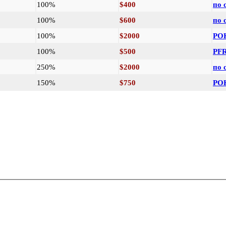
100%
$400
по 
100%
$600
по 
100%
$2000
PO
100%
$500
PF
250%
$2000
по 
150%
$750
PO