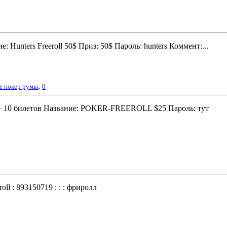
Hunters Freeroll 50$ Приз: 50$ Пароль: hunters Коммент:...
,
е покер румы
0
25 + 10 билетов Название: POKER-FREEROLL $25 Пароль: тут
roll : 893150719 : : : фриролл