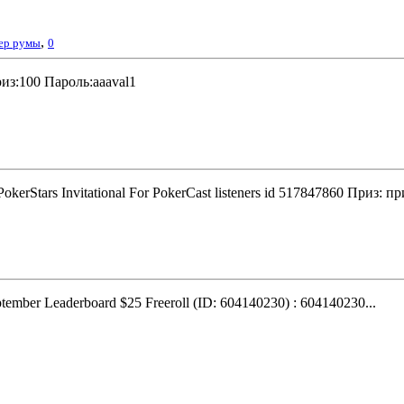
,
ер румы
0
риз:100 Пароль:aaaval1
erStars Invitational For PokerCast listeners id 517847860 Приз: при
ptember Leaderboard $25 Freeroll (ID: 604140230) : 604140230...