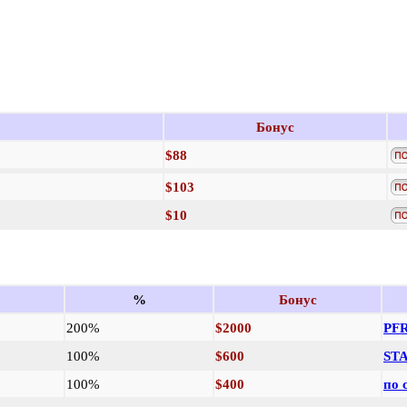
Бонус
$88
$103
$10
%
Бонус
200%
$2000
PF
100%
$600
ST
100%
$400
по 