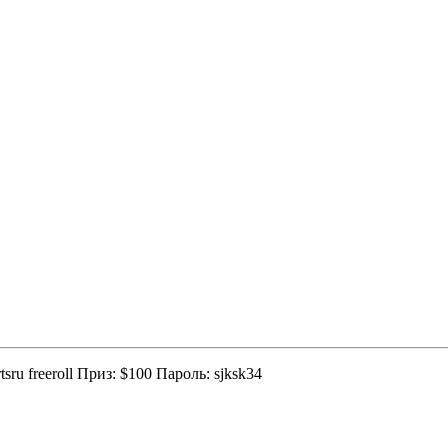
sru freeroll Приз: $100 Пароль: sjksk34