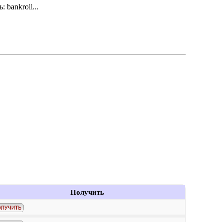
 bankroll...
Получить