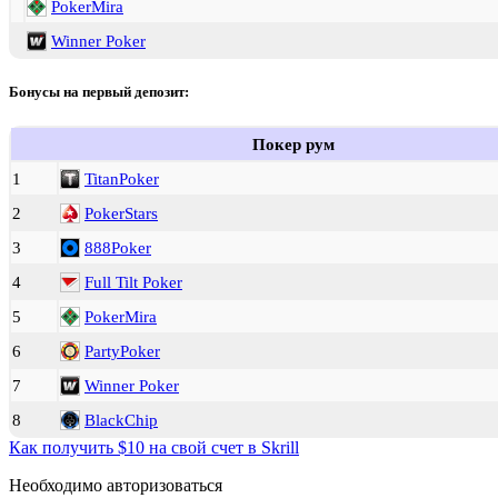
PokerMira
Winner Poker
Бонусы на первый депозит:
Покер рум
1
TitanPoker
2
PokerStars
3
888Poker
4
Full Tilt Poker
5
PokerMira
6
PartyPoker
7
Winner Poker
8
BlackChip
Как получить $10 на свой счет в Skrill
Необходимо авторизоваться