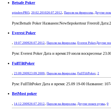
Betsafe Poker
,
,
grindercPRO
20.02.2010
26.07.2012
Пароли на фрироллы
,
Другие пок
Рум:Betsafe Poker Названеи:Newfiepokertour Freeroll Дат
Everest Poker
,
,
19.07.2009
26.07.2012
Пароли на фрироллы
,
Everest Poker
,
Другие по
Рум: Everest Poker Дата и время:19 июля воскресенье 23.00
FullTiltPoker
,
,
,
23.09.2009
23.09.2009
Пароли на фрироллы
,
FullTiltPoker
2
Рум: FullTiltPoker Дата и время: 25.09 19-00 Название: 1
BetMost poker
,
,
,
14.12.2009
26.07.2012
Пароли на фрироллы
,
Другие покер румы
0