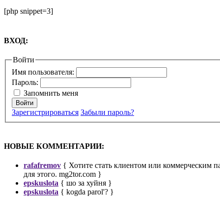
[php snippet=3]
ВХОД:
Войти
Имя пользователя:
Пароль:
Запомнить меня
Войти
Зарегистрироваться
Забыли пароль?
НОВЫЕ КОММЕНТАРИИ:
rafafremov
{ Хотите стать клиентом или коммерческим п
для этого. mg2tor.com }
epskuslota
{ шо за хуйня }
epskuslota
{ kogda parol'? }