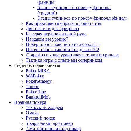
(ранний)
Этапы турниров по покеру фриролл
(средний)
Этапы турниров по покеру фриролл (финал)
Как правильно выбрать игровой стол
Две тактики для фриролла
Быстрая игра на сильной руке
На каком вы уровне?
Покер плюс – как они это делают?-1
Покер плюс – как они это делают?-2
Старайтесь чаще уравнивать ставки на ривере
Тактика игры с опытным соперником
Бездепозитные бонусы
Poker MIRA
888Poker
PokerStrategy
Trimori
PokerTime
BankrollMob
Правила покера
Техасский Холдем
Омаха
Русский покер
5-карточный дро-покер
7-ми карточный стад покер