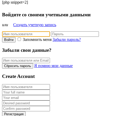
[php snippet=2]
Войдите со своими учетными данными
или
Создать учетную запись
Запомнить меня
Забыли пароль?
Войти
Забыли свои данные?
Я помню мои данные
Сбросить пароль
Create Account
Регистрация