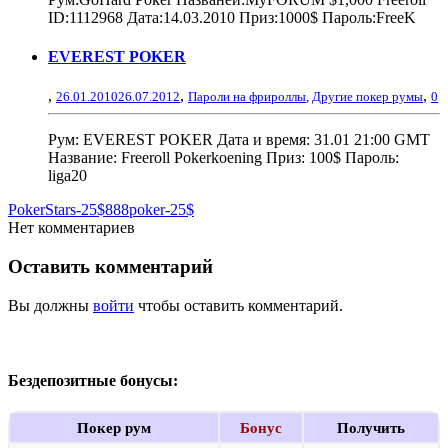
ID:1112968 Дата:14.03.2010 Приз:1000$ Пароль:FreeK
EVEREST POKER
,
,
,
26.01.2010
26.07.2012
Пароли на фрироллы
,
Другие покер румы
0
Рум: EVEREST POKER Дата и время: 31.01 21:00 GMT
Название: Freeroll Pokerkoening Приз: 100$ Пароль:
liga20
PokerStars-25$
888poker-25$
Нет комментариев
Оставить комментарий
Вы должны
войти
чтобы оставить комментарий.
Бездепозитные бонусы:
Покер рум
Бонус
Получить