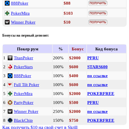
888Poker
$88
PokerMira
$103
Winner Poker
$10
Бонусы на первый депозит:
Покер рум
%
Бонус
Код бонуса
1
TitanPoker
200%
$2000
PFRU
2
PokerStars
100%
$600
STARS600
3
888Poker
100%
$400
по ссылке
4
Full Tilt Poker
100%
$600
по ссылке
5
PokerMira
100%
$2000
POKERFREE
6
PartyPoker
100%
$500
PFRU
7
Winner Poker
250%
$2000
по ссылке
8
BlackChip
150%
$750
POKERFREE
Как получить $10 на свой счет в Skrill