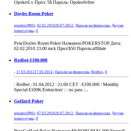
OpokerLv Приз: 5$ Пароль: Opokerlvfree
Doyles Room Poker
,
,
grindercPRO
02.02.2010
26.07.2012
Пароли на фрироллы
,
Другие
,
покер румы
0
Рум:Doyles Room Poker Названеи:POKERSTOP Дата:
02.02.2010 23.00 mck Приз:$50 Пароль:affiliate
Redbet-€100.000
,
,
,
17.03.2012
17.03.2012
Пароли на фрироллы
,
Redbet
0
: Redbet : 01.04.2012 : 21:00 CET : €100.000 : Monthly
Special €100K/Entraction/ : : no pass :...
GoHard Poker
,
,
grindercPRO
07.03.2010
26.07.2012
Пароли на фрироллы
,
Другие
,
покер румы
0
Рум:GoHard Poker Названеи:MyFORUM $1,000 Freeroll