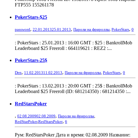
FTP555 155261178
PokerStars-$25
,
,
,
password
22.01.2013
25.01.2013
Пароли на фрироллы
,
PokerStars
0
: PokerStars : 25.01.2013 : 16:00 GMT : $25 : BankrollMob
Leaderboard $25 Freeroll : 664119621 : REZ2 :...
PokerStars-25$
,
,
,
Den
11.02.2013
11.02.2013
Пароли на фрироллы
,
PokerStars
0
: PokerStars : 13.02.2013 : 20:00 GMT : 25$ : BankrollMob
Leaderboard $25 Freeroll (ID: 681214350) : 681214350 :...
RedStarsPoker
,
,
02.08.2009
02.08.2009
Пароли на фрироллы
,
,
RedStarPoker
,
RedStarsPoker
6
Рум: RedStarsPoker Дата и время: 02.08.2009 Название: