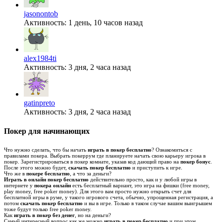
jasonontob
Активность: 1 день, 10 часов назад
alex1984ti
Активность: 3 дня, 2 часа назад
gatinpreto
Активность: 3 дня, 2 часа назад
Покер для начинающих
Что нужно сделать, что бы начать
играть в покер бесплатно
? Ознакомиться с
правилами покера. Выбрать покеррум где планируете начать свою карьеру игрока в
покер. Зарегистрироваться в покер комнате, указав код дающий право на
покер бонус
.
После этого можно будет,
скачать покер бесплатно
и приступить к игре.
Что же в
покере бесплатно
, а что за деньги?
Играть в онлайн покер бесплатно
действительно просто, как и у любой игры в
интернете у
покера онлайн
есть бесплатный вариант, это игра на фишки (free money,
play money, free poker money). Для этого вам просто нужно открыть счет для
бесплатной игры в руме, у такого игрового счета, обычно, упрощенная регистрация, а
потом
скачать покер бесплатно
и вы в игре. Только в таком случае вашим выигрышем
тоже будут только free poker money.
Как
играть в покер без денег
, но на деньги?
Самый интересный вопрос как же можно
играть в покер бесплатно
и при этом