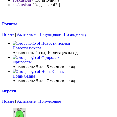
epskuslota
{ шо за хуйня }
epskuslota
{ kogda parol'? }
Группы
Новые
|
Активные
|
Популярные
|
По алфавиту
Новости покера
Активность: 1 год, 10 месяцев назад
Фрироллы
Активность: 5 лет, 5 месяцев назад
Home Games
Активность: 5 лет, 7 месяцев назад
Игроки
Новые
|
Активные
|
Популярные