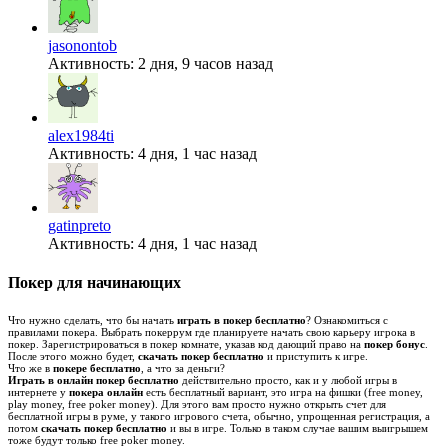
jasonontob
Активность: 2 дня, 9 часов назад
alex1984ti
Активность: 4 дня, 1 час назад
gatinpreto
Активность: 4 дня, 1 час назад
Покер для начинающих
Что нужно сделать, что бы начать
играть в покер бесплатно
? Ознакомиться с
правилами покера. Выбрать покеррум где планируете начать свою карьеру игрока в
покер. Зарегистрироваться в покер комнате, указав код дающий право на
покер бонус
.
После этого можно будет,
скачать покер бесплатно
и приступить к игре.
Что же в
покере бесплатно
, а что за деньги?
Играть в онлайн покер бесплатно
действительно просто, как и у любой игры в
интернете у
покера онлайн
есть бесплатный вариант, это игра на фишки (free money,
play money, free poker money). Для этого вам просто нужно открыть счет для
бесплатной игры в руме, у такого игрового счета, обычно, упрощенная регистрация, а
потом
скачать покер бесплатно
и вы в игре. Только в таком случае вашим выигрышем
тоже будут только free poker money.