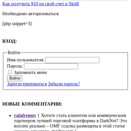
Как получить $10 на свой счет в Skrill
Необходимо авторизоваться
[php snippet=3]
ВХОД:
Войти
Имя пользователя:
Пароль:
Запомнить меня
Войти
Зарегистрироваться
Забыли пароль?
НОВЫЕ КОММЕНТАРИИ:
rafafremov
{ Хотите стать клиентом или коммерческим
партнером лучшей торговой платформы в DarkNet? Это
вполне реально – ОМГ ссылка размещена в этой статье