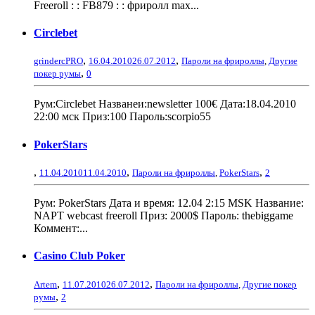
Freeroll : : FB879 : : фриролл max...
Circlebet
,
,
grindercPRO
16.04.2010
26.07.2012
Пароли на фрироллы
,
Другие
,
покер румы
0
Рум:Circlebet Названеи:newsletter 100€ Дата:18.04.2010
22:00 мск Приз:100 Пароль:scorpio55
PokerStars
,
,
,
11.04.2010
11.04.2010
Пароли на фрироллы
,
PokerStars
2
Рум: PokerStars Дата и время: 12.04 2:15 MSK Название:
NAPT webcast freeroll Приз: 2000$ Пароль: thebiggame
Коммент:...
Casino Club Poker
,
,
Artem
11.07.2010
26.07.2012
Пароли на фрироллы
,
Другие покер
,
румы
2