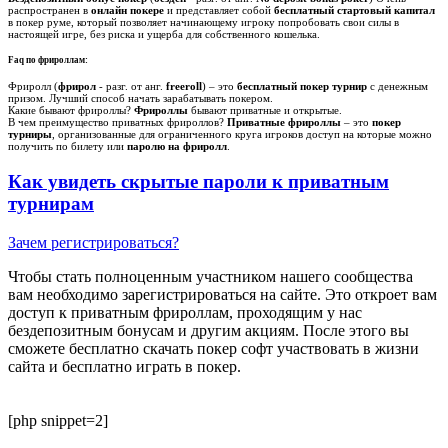
распространен в
онлайн покере
и представляет собой
бесплатный стартовый капитал
в покер руме, который позволяет начинающему игроку попробовать свои силы в
настоящей игре, без риска и ущерба для собственного кошелька.
Faq по фрироллам:
Фриролл (
фрирол
- разг. от анг.
freeroll
) – это
бесплатный покер турнир
с денежным
призом. Лучший способ начать зарабатывать покером.
Какие бывают фрироллы?
Фрироллы
бывают приватные и открытые.
В чем преимущество приватных фрироллов?
Приватные фрироллы
– это
покер
турниры
, организованные для ограниченного круга игроков доступ на которые можно
получить по билету или
паролю на фриролл
.
Как увидеть скрытые пароли к приватным
турнирам
Зачем регистрироваться?
Чтобы стать полноценным участником нашего сообщества
вам необходимо зарегистрироваться на сайте. Это откроет вам
доступ к приватным фрироллам, проходящим у нас
бездепозитным бонусам и другим акциям. После этого вы
сможете бесплатно скачать покер софт участвовать в жизни
сайта и бесплатно играть в покер.
[php snippet=2]