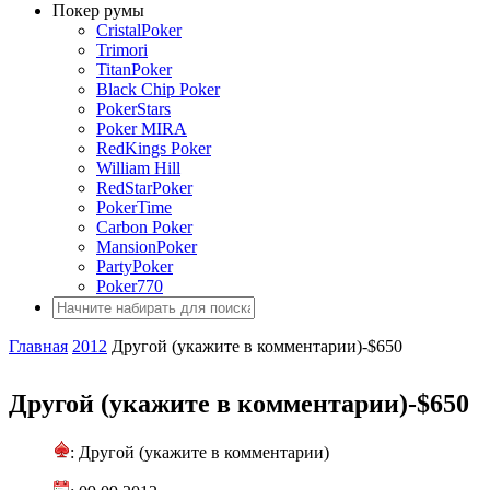
Покер румы
CristalPoker
Trimori
TitanPoker
Black Chip Poker
PokerStars
Poker MIRA
RedKings Poker
William Hill
RedStarPoker
PokerTime
Carbon Poker
MansionPoker
PartyPoker
Poker770
Главная
2012
Другой (укажите в комментарии)-$650
Другой (укажите в комментарии)-$650
: Другой (укажите в комментарии)