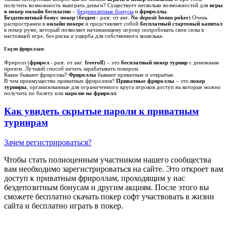
получить возможность выиграть деньги? Существует несколько возможностей для
игры
в покер онлайн бесплатно
–
бездепозитные бонусы
и
фрироллы
.
Бездепозитный бонус покер
(
бездеп
- разг. от анг.
No deposit bonus poker
) Очень
распространен в
онлайн покере
и представляет собой
бесплатный стартовый капитал
в покер руме, который позволяет начинающему игроку попробовать свои силы в
настоящей игре, без риска и ущерба для собственного кошелька.
Faq по фрироллам:
Фриролл (
фрирол
- разг. от анг.
freeroll
) – это
бесплатный покер турнир
с денежным
призом. Лучший способ начать зарабатывать покером.
Какие бывают фрироллы?
Фрироллы
бывают приватные и открытые.
В чем преимущество приватных фрироллов?
Приватные фрироллы
– это
покер
турниры
, организованные для ограниченного круга игроков доступ на которые можно
получить по билету или
паролю на фриролл
.
Как увидеть скрытые пароли к приватным
турнирам
Зачем регистрироваться?
Чтобы стать полноценным участником нашего сообщества
вам необходимо зарегистрироваться на сайте. Это откроет вам
доступ к приватным фрироллам, проходящим у нас
бездепозитным бонусам и другим акциям. После этого вы
сможете бесплатно скачать покер софт участвовать в жизни
сайта и бесплатно играть в покер.