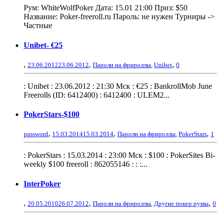
Рум: WhiteWolfPoker Дата: 15.01 21:00 Приз: $50
Название: Poker-freeroll.ru Пароль: не нужен Турниры ->
Частные
Unibet- €25
,
,
,
23.06.2012
23.06.2012
Пароли на фрироллы
,
Unibet
0
: Unibet : 23.06.2012 : 21:30 Мск : €25 : BankrollMob June
Freerolls (ID: 6412400) : 6412400 : ULEM2...
PokerStars-$100
,
,
,
password
15.03.2014
15.03.2014
Пароли на фрироллы
,
PokerStars
1
: PokerStars : 15.03.2014 : 23:00 Мск : $100 : PokerSites Bi-
weekly $100 freeroll : 862055146 : : :...
InterPoker
,
,
,
20.05.2010
26.07.2012
Пароли на фрироллы
,
Другие покер румы
0