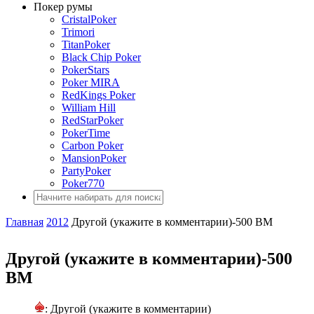
Покер румы
CristalPoker
Trimori
TitanPoker
Black Chip Poker
PokerStars
Poker MIRA
RedKings Poker
William Hill
RedStarPoker
PokerTime
Carbon Poker
MansionPoker
PartyPoker
Poker770
Главная
2012
Другой (укажите в комментарии)-500 BM
Другой (укажите в комментарии)-500
BM
: Другой (укажите в комментарии)