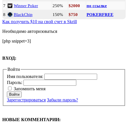
7
Winner Poker
250%
$2000
по ссылке
8
BlackChip
150%
$750
POKERFREE
Как получить $10 на свой счет в Skrill
Необходимо авторизоваться
[php snippet=3]
ВХОД:
Войти
Имя пользователя:
Пароль:
Запомнить меня
Войти
Зарегистрироваться
Забыли пароль?
НОВЫЕ КОММЕНТАРИИ: