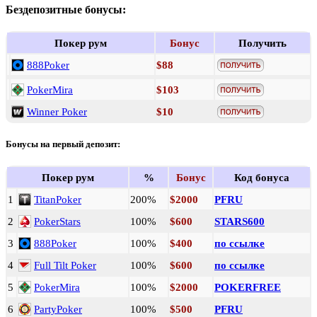
Бездепозитные бонусы:
Покер рум
Бонус
Получить
888Poker
$88
PokerMira
$103
Winner Poker
$10
Бонусы на первый депозит:
Покер рум
%
Бонус
Код бонуса
1
TitanPoker
200%
$2000
PFRU
2
PokerStars
100%
$600
STARS600
3
888Poker
100%
$400
по ссылке
4
Full Tilt Poker
100%
$600
по ссылке
5
PokerMira
100%
$2000
POKERFREE
6
PartyPoker
100%
$500
PFRU