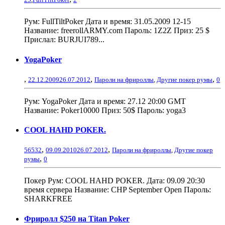
Рум: FullTiltPoker Дата и время: 31.05.2009 12-15
Название: freerollARMY.com Пароль: 1Z2Z Приз: 25 $
Прислал: BURJUI789...
YogaPoker
,
,
,
22.12.2009
26.07.2012
Пароли на фрироллы
,
Другие покер румы
0
Рум: YogaPoker Дата и время: 27.12 20:00 GMT
Название: Poker10000 Приз: 50$ Пароль: yoga3
COOL HAHD POKER.
,
,
56532
09.09.2010
26.07.2012
Пароли на фрироллы
,
Другие покер
,
румы
0
Покер Рум: COOL HAHD POKER. Дата: 09.09 20:30
время сервера Название: CHP September Open Пароль:
SHARKFREE
Фриролл $250 на Titan Poker