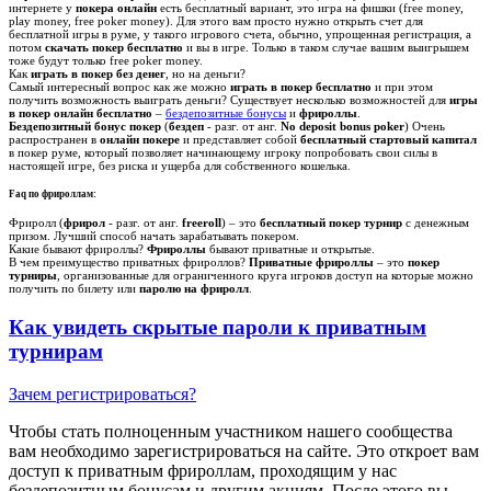
интернете у
покера онлайн
есть бесплатный вариант, это игра на фишки (free money,
play money, free poker money). Для этого вам просто нужно открыть счет для
бесплатной игры в руме, у такого игрового счета, обычно, упрощенная регистрация, а
потом
скачать покер бесплатно
и вы в игре. Только в таком случае вашим выигрышем
тоже будут только free poker money.
Как
играть в покер без денег
, но на деньги?
Самый интересный вопрос как же можно
играть в покер бесплатно
и при этом
получить возможность выиграть деньги? Существует несколько возможностей для
игры
в покер онлайн бесплатно
–
бездепозитные бонусы
и
фрироллы
.
Бездепозитный бонус покер
(
бездеп
- разг. от анг.
No deposit bonus poker
) Очень
распространен в
онлайн покере
и представляет собой
бесплатный стартовый капитал
в покер руме, который позволяет начинающему игроку попробовать свои силы в
настоящей игре, без риска и ущерба для собственного кошелька.
Faq по фрироллам:
Фриролл (
фрирол
- разг. от анг.
freeroll
) – это
бесплатный покер турнир
с денежным
призом. Лучший способ начать зарабатывать покером.
Какие бывают фрироллы?
Фрироллы
бывают приватные и открытые.
В чем преимущество приватных фрироллов?
Приватные фрироллы
– это
покер
турниры
, организованные для ограниченного круга игроков доступ на которые можно
получить по билету или
паролю на фриролл
.
Как увидеть скрытые пароли к приватным
турнирам
Зачем регистрироваться?
Чтобы стать полноценным участником нашего сообщества
вам необходимо зарегистрироваться на сайте. Это откроет вам
доступ к приватным фрироллам, проходящим у нас
бездепозитным бонусам и другим акциям. После этого вы