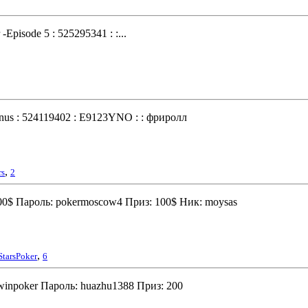
 -Episode 5 : 525295341 : :...
Bonus : 524119402 : E9123YNO : : фриролл
,
rs
2
100$ Пароль: pokermoscow4 Приз: 100$ Ник: moysas
,
tarsPoker
6
2winpoker Пароль: huazhu1388 Приз: 200