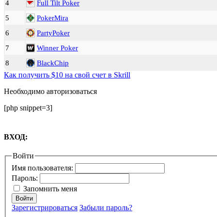
4
Full Tilt Poker
5
PokerMira
6
PartyPoker
7
Winner Poker
8
BlackChip
Как получить $10 на свой счет в Skrill
Необходимо авторизоваться
[php snippet=3]
ВХОД:
Войти
Имя пользователя:
Пароль:
Запомнить меня
Войти
Зарегистрироваться
Забыли пароль?