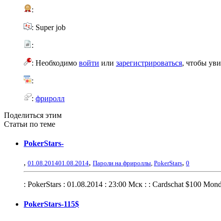
:
: Super job
:
: Необходимо
войти
или
зарегистрироваться
, чтобы ув
:
:
фриролл
Поделиться этим
Cтатьи по теме
PokerStars-
,
,
,
01.08.2014
01.08.2014
Пароли на фрироллы
,
PokerStars
0
: PokerStars : 01.08.2014 : 23:00 Мск : : Cardschat $100 Monda
PokerStars-115$