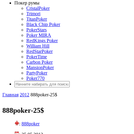
Покер румы
CristalPoker
Trimori
TitanPoker
Black Chip Poker
PokerStars
Poker MIRA
RedKings Poker
William Hill
RedStarPoker
PokerTime
Carbon Poker
MansionPoker
PartyPoker
Poker770
Главная
2012
888poker-25$
888poker-25$
:
888poker