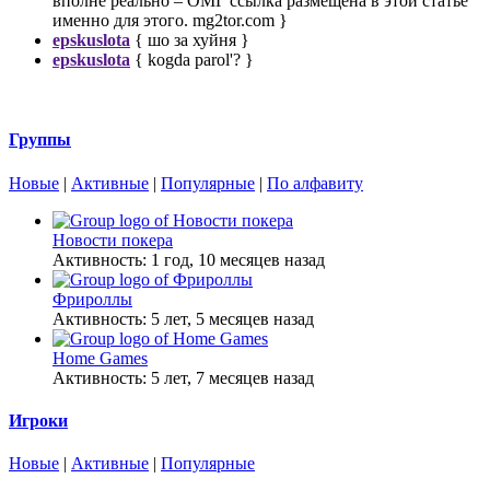
вполне реально – ОМГ ссылка размещена в этой статье
именно для этого. mg2tor.com }
epskuslota
{ шо за хуйня }
epskuslota
{ kogda parol'? }
Группы
Новые
|
Активные
|
Популярные
|
По алфавиту
Новости покера
Активность: 1 год, 10 месяцев назад
Фрироллы
Активность: 5 лет, 5 месяцев назад
Home Games
Активность: 5 лет, 7 месяцев назад
Игроки
Новые
|
Активные
|
Популярные