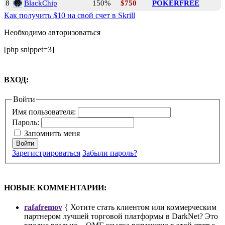
8
BlackChip
150%
$750
POKERFREE
Как получить $10 на свой счет в Skrill
Необходимо авторизоваться
[php snippet=3]
ВХОД:
Войти
Имя пользователя:
Пароль:
Запомнить меня
Войти
Зарегистрироваться
Забыли пароль?
НОВЫЕ КОММЕНТАРИИ:
rafafremov
{ Хотите стать клиентом или коммерческим
партнером лучшей торговой платформы в DarkNet? Это