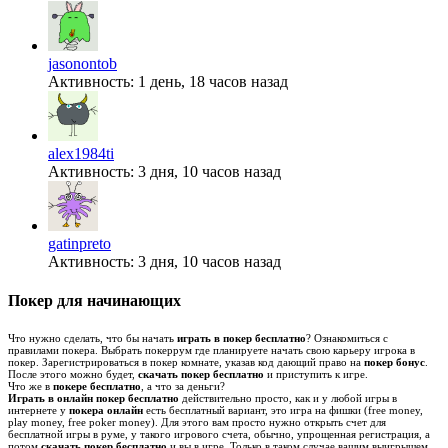
jasonontob
Активность: 1 день, 18 часов назад
alex1984ti
Активность: 3 дня, 10 часов назад
gatinpreto
Активность: 3 дня, 10 часов назад
Покер для начинающих
Что нужно сделать, что бы начать
играть в покер бесплатно
? Ознакомиться с
правилами покера. Выбрать покеррум где планируете начать свою карьеру игрока в
покер. Зарегистрироваться в покер комнате, указав код дающий право на
покер бонус
.
После этого можно будет,
скачать покер бесплатно
и приступить к игре.
Что же в
покере бесплатно
, а что за деньги?
Играть в онлайн покер бесплатно
действительно просто, как и у любой игры в
интернете у
покера онлайн
есть бесплатный вариант, это игра на фишки (free money,
play money, free poker money). Для этого вам просто нужно открыть счет для
бесплатной игры в руме, у такого игрового счета, обычно, упрощенная регистрация, а
потом
скачать покер бесплатно
и вы в игре. Только в таком случае вашим выигрышем