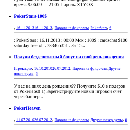
время: 9.06.09 — 21:05 Пароль: ZTYOX
PokerStars-100$
,
,
,
16.11.2013
16.11.2013
Пароли на фрироллы
,
PokerStars
6
: PokerStars : 16.11.2013 : 00:00 Мск : 100$ : cardschat $100
saturday freeroll : 783465351 : За 15...
Получи бездепозитный бонус на свой день рождения
,
,
Игроки.pro
16.10.2010
26.07.2012
Пароли на фрироллы
,
Другие
,
покер румы
6
У вас на днях день рождения?? Получите $10 в подарок
от PokerHost! 1) Зарегистрируйте новый игровой счет
через баннер...
PokerHeaven
,
,
,
11.07.2010
26.07.2012
Пароли на фрироллы
,
Другие покер румы
0