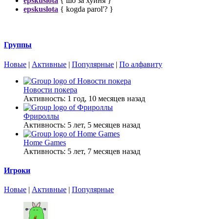
epskuslota
{ шо за хуйня }
epskuslota
{ kogda parol'? }
Группы
Новые
|
Активные
|
Популярные
|
По алфавиту
Новости покера
Активность: 1 год, 10 месяцев назад
Фрироллы
Активность: 5 лет, 5 месяцев назад
Home Games
Активность: 5 лет, 7 месяцев назад
Игроки
Новые
|
Активные
|
Популярные