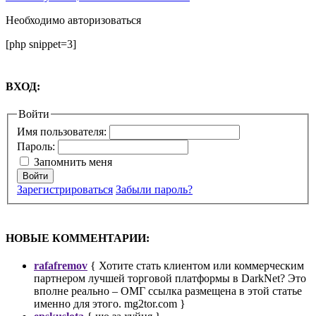
Необходимо авторизоваться
[php snippet=3]
ВХОД:
Войти
Имя пользователя:
Пароль:
Запомнить меня
Войти
Зарегистрироваться
Забыли пароль?
НОВЫЕ КОММЕНТАРИИ:
rafafremov
{ Хотите стать клиентом или коммерческим
партнером лучшей торговой платформы в DarkNet? Это
вполне реально – ОМГ ссылка размещена в этой статье
именно для этого. mg2tor.com }