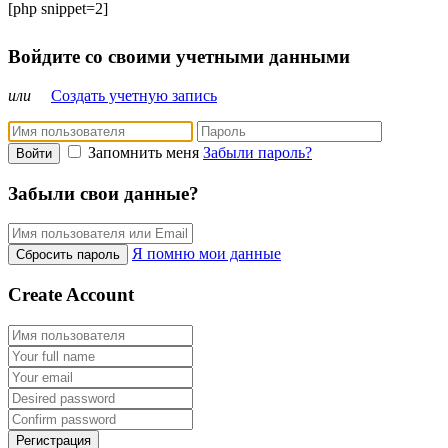
[php snippet=2]
Войдите со своими учетными данными
или
Создать учетную запись
Запомнить меня
Забыли пароль?
Войти
Забыли свои данные?
Я помню мои данные
Сбросить пароль
Create Account
Регистрация