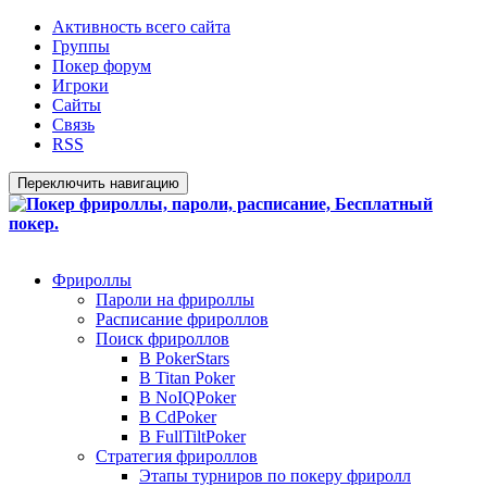
Активность всего сайта
Группы
Покер форум
Игроки
Сайты
Связь
RSS
Переключить навигацию
Фрироллы
Пароли на фрироллы
Расписание фрироллов
Поиск фрироллов
В PokerStars
В Titan Poker
В NoIQPoker
В CdPoker
В FullTiltPoker
Стратегия фрироллов
Этапы турниров по покеру фриролл