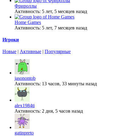
Фрироллы
Активность: 5 лет, 5 месяцев назад
Home Games
Активность: 5 лет, 7 месяцев назад
Игроки
Новые
|
Активные
|
Популярные
jasonontob
Активность: 13 часов, 33 минуты назад
alex1984ti
Активность: 2 дня, 5 часов назад
gatinpreto