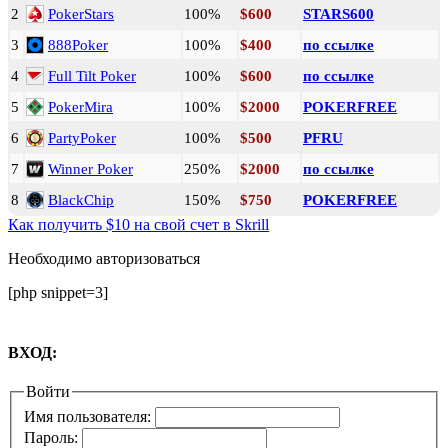
2
PokerStars
100%
$600
STARS600
3
888Poker
100%
$400
по ссылке
4
Full Tilt Poker
100%
$600
по ссылке
5
PokerMira
100%
$2000
POKERFREE
6
PartyPoker
100%
$500
PFRU
7
Winner Poker
250%
$2000
по ссылке
8
BlackChip
150%
$750
POKERFREE
Как получить $10 на свой счет в Skrill
Необходимо авторизоваться
[php snippet=3]
ВХОД:
Войти
Имя пользователя:
Пароль: