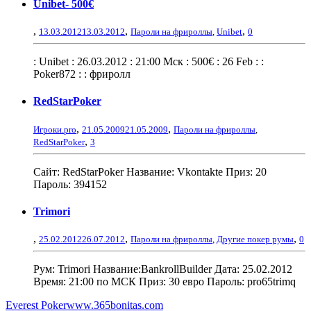
Unibet- 500€
,
,
,
13.03.2012
13.03.2012
Пароли на фрироллы
,
Unibet
0
: Unibet : 26.03.2012 : 21:00 Мск : 500€ : 26 Feb : :
Poker872 : : фриролл
RedStarPoker
,
,
Игроки.pro
21.05.2009
21.05.2009
Пароли на фрироллы
,
,
RedStarPoker
3
Сайт: RedStarPoker Название: Vkontakte Приз: 20
Пароль: 394152
Trimori
,
,
,
25.02.2012
26.07.2012
Пароли на фрироллы
,
Другие покер румы
0
Рум: Trimori Название:BankrollBuilder Дата: 25.02.2012
Время: 21:00 по MCК Приз: 30 евро Пароль: pro65trimq
Everest Poker
www.365bonitas.com