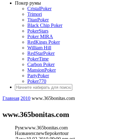
Покер румы
CristalPoker
Trimori
TitanPoker
Black Chip Poker
PokerStars
Poker MIRA
RedKings Poker
William Hill
RedStarPoker
PokerTime
Carbon Poker
MansionPoker
PartyPoker
Poker770
Главная
2010
www.365bonitas.com
www.365bonitas.com
Рум:www.365bonitas.com
Названеи:newfiepokertour
Дата:19.02.2010 09:00 pm est